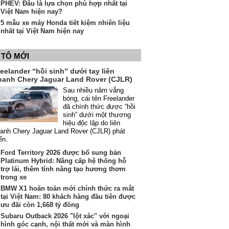
PHEV: Đâu là lựa chọn phù hợp nhất tại
Việt Nam hiện nay?
5 mẫu xe máy Honda tiết kiệm nhiên liệu
nhất tại Việt Nam hiện nay
 TÔ MỚI
eelander “hồi sinh” dưới tay liên
oanh Chery Jaguar Land Rover (CJLR)
Sau nhiều năm vắng
bóng, cái tên Freelander
đã chính thức được “hồi
sinh” dưới một thương
hiệu độc lập do liên
anh Chery Jaguar Land Rover (CJLR) phát
iển.
Ford Territory 2026 được bổ sung bản
Platinum Hybrid: Nâng cấp hệ thống hỗ
trợ lái, thêm tính năng tạo hương thơm
trong xe
BMW X1 hoàn toàn mới chính thức ra mắt
tại Việt Nam: 80 khách hàng đầu tiên được
ưu đãi còn 1,668 tỷ đồng
Subaru Outback 2026 "lột xác" với ngoại
hình góc cạnh, nội thất mới và màn hình