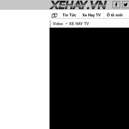
Tin Tức
Xe Hay TV
Ô tô mới
Video
XE HAY TV