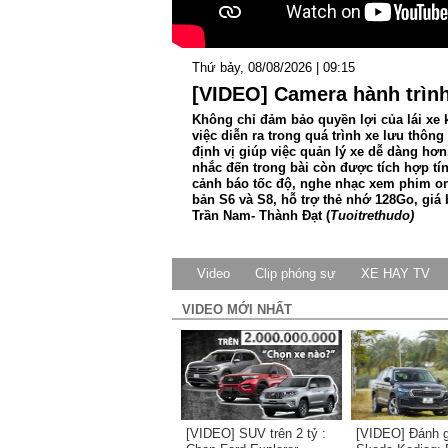
Thứ bảy, 08/08/2026 | 09:15
[VIDEO] Camera hành trình
Không chỉ đảm bảo quyền lợi của lái xe 
việc diễn ra trong quá trình xe lưu thôn
định vị giúp việc quản lý xe dễ dàng hơ
nhắc đến trong bài còn được tích hợp t
cảnh báo tốc độ, nghe nhạc xem phim onl
bản S6 và S8, hỗ trợ thẻ nhớ 128Go, giá
Trần Nam- Thành Đạt
(
Tuoitrethudo)
Video
Clip phóng sự
XE HAY TV
VIDEO MỚI NHẤT
[VIDEO] SUV trên 2 tỷ :
[VIDEO] Đánh gi