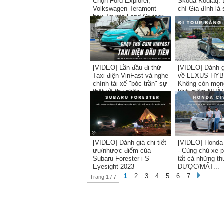
Chọn Ford Explorer,
Skoda Kodiaq: 
Volkswagen Teramont
chí Gia đình là 
hay Toyota Land Cruiser
Prado?
[VIDEO] Lần đầu đi thử
[VIDEO] Đánh gi
Taxi điện VinFast và nghe
về LEXUS HYB
chính tài xế "bóc trần" sự
Không còn mon
thật về thu nhập...
khái niệm NHÀM
[VIDEO] Đánh giá chi tiết
[VIDEO] Honda
ưu/nhược điểm của
- Cùng chủ xe 
Subaru Forester i-S
tất cả những th
Eyesight 2023
ĐƯỢC/MẤT...
1
2
3
4
5
6
7
Trang 1 / 7