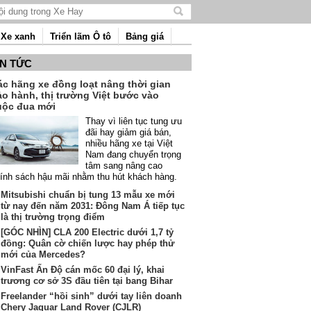
Tìm
kiếm
Xe xanh
Triển lãm Ô tô
Bảng giá
nội
dung
IN TỨC
ác hãng xe đồng loạt nâng thời gian
ảo hành, thị trường Việt bước vào
uộc đua mới
Thay vì liên tục tung ưu
đãi hay giảm giá bán,
nhiều hãng xe tại Việt
Nam đang chuyển trọng
tâm sang nâng cao
ính sách hậu mãi nhằm thu hút khách hàng.
Mitsubishi chuẩn bị tung 13 mẫu xe mới
từ nay đến năm 2031: Đông Nam Á tiếp tục
là thị trường trọng điểm
[GÓC NHÌN] CLA 200 Electric dưới 1,7 tỷ
đồng: Quân cờ chiến lược hay phép thử
mới của Mercedes?
VinFast Ấn Độ cán mốc 60 đại lý, khai
trương cơ sở 3S đầu tiên tại bang Bihar
Freelander “hồi sinh” dưới tay liên doanh
Chery Jaguar Land Rover (CJLR)