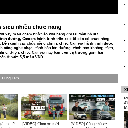
 siêu nhiều chức năng
khi xảy ra va chạm nhờ vào khả năng ghi lại toàn bộ sự
g trên đường, Camera hành trình trên xe ô tô còn có chức năng
n. Bên cạnh các chức năng chính, chiếc Camera hành trình được
ính năng nghe nhạc, cảnh báo làn đường, cảnh báo khoảng cách,
ine...Hiện, chiếc Camera này bán trên thị trường gồm hai
 bán ở mức 5,5 triệu VNĐ.
Hùng Lâm
X
R
đ
M
á chi tiết
[VIDEO] Chọn xe mới
[VIDEO] Cùng chủ xe