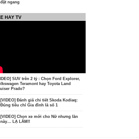
đặt ngang
E HAY TV
IDEO] SUV trên 2 tỷ : Chọn Ford Explorer,
lkswagen Teramont hay Toyota Land
uiser Prado?
[VIDEO] Đánh giá chi tiết Skoda Kodiaq:
Đúng tiêu chí Gia đình là số 1
[VIDEO] Chọn xe mới cho Nữ nhưng lần
này… LẠ LẮM!!