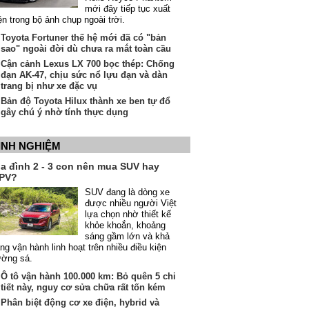
mới đây tiếp tục xuất
ện trong bộ ảnh chụp ngoài trời.
Toyota Fortuner thế hệ mới đã có "bản
sao" ngoài đời dù chưa ra mắt toàn cầu
Cận cảnh Lexus LX 700 bọc thép: Chống
đạn AK-47, chịu sức nổ lựu đạn và dàn
trang bị như xe đặc vụ
Bản độ Toyota Hilux thành xe ben tự đổ
gây chú ý nhờ tính thực dụng
INH NGHIỆM
ia đình 2 - 3 con nên mua SUV hay
PV?
SUV đang là dòng xe
được nhiều người Việt
lựa chọn nhờ thiết kế
khỏe khoắn, khoảng
sáng gầm lớn và khả
ng vận hành linh hoạt trên nhiều điều kiện
ường sá.
Ô tô vận hành 100.000 km: Bỏ quên 5 chi
tiết này, nguy cơ sửa chữa rất tốn kém
Phân biệt động cơ xe điện, hybrid và