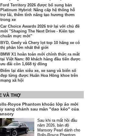
Ford Territory 2026 được bổ sung bản
Platinum Hybrid: Nâng cấp hệ thống hỗ
trợ lái, thêm tính năng tạo hương thơm
trong xe
Car Choice Awards 2026 trở lại với chủ đề
mới "Shaping The Next Drive - Kiến tạo
chuẩn mực mới"
BYD, Geely và Chery lọt top 10 hãng xe có
thị phần lớn nhất thế giới
BMW X1 hoàn toàn mới chính thức ra mắt
tại Việt Nam: 80 khách hàng đầu tiên được
ưu đãi còn 1,668 tỷ đồng
Điểm lại dàn siêu xe, xe sang và biển số
đẹp từng được Huấn Hoa Hồng khoe trên
mạng xã hội
E VÀ THỢ
olls-Royce Phantom khoác lớp áo mới
ầy sang chảnh sau màn "dao kéo" của
ansory
Sau khi ra mắt hồi đầu
năm 2026, bản độ
Mansory Pearl dành cho
Rolls-Royce Phantom