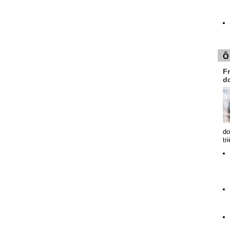
Ô
Fr
d
do
tr