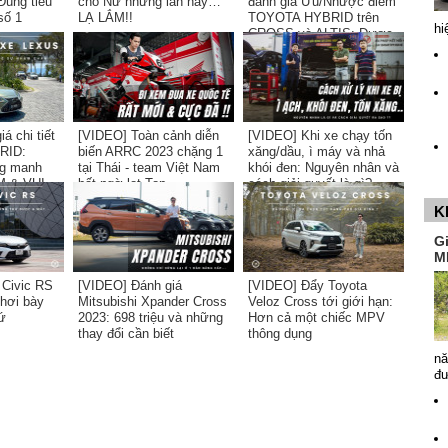
Đúng tiêu
cho Nữ nhưng lần này…
đánh giá Ưu/Nhược điểm
số 1
LẠ LẮM!!
TOYOTA HYBRID trên
hi
CROSS và ALTIS: Được
và Mất?
á chi tiết
[VIDEO] Toàn cảnh diễn
[VIDEO] Khi xe chạy tốn
RID:
biến ARRC 2023 chặng 1
xăng/dầu, ì máy và nhả
g manh
tại Thái - team Việt Nam
khói đen: Nguyên nhân và
 & VUI...
bất ngờ lọt Top
cách giải quyết là gì?
K
G
M
 Civic RS
[VIDEO] Đánh giá
[VIDEO] Đẩy Toyota
phơi bày
Mitsubishi Xpander Cross
Veloz Cross tới giới hạn:
ứ
2023: 698 triệu và những
Hơn cả một chiếc MPV
thay đổi cần biết
thông dụng
nă
đ