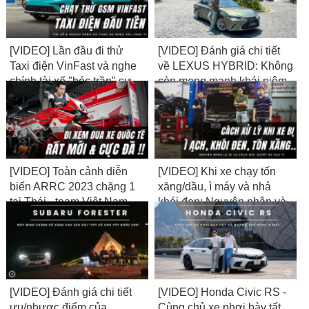
[VIDEO] Lần đầu đi thử
[VIDEO] Đánh giá chi tiết
Taxi điện VinFast và nghe
về LEXUS HYBRID: Không
chính tài xế "bóc trần" sự
còn mong manh khái niệm
thật về thu nhập...
NHÀM & VUI...
[VIDEO] Toàn cảnh diễn
[VIDEO] Khi xe chạy tốn
biến ARRC 2023 chặng 1
xăng/dầu, ì máy và nhả
tại Thái - team Việt Nam
khói đen: Nguyên nhân và
bất ngờ lọt Top
cách giải quyết là gì?
[VIDEO] Đánh giá chi tiết
[VIDEO] Honda Civic RS -
ưu/nhược điểm của
Cùng chủ xe phơi bày tất