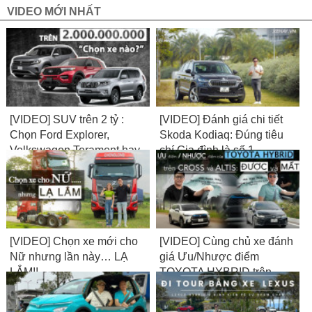
VIDEO MỚI NHẤT
[VIDEO] SUV trên 2 tỷ :
[VIDEO] Đánh giá chi tiết
Chọn Ford Explorer,
Skoda Kodiaq: Đúng tiêu
Volkswagen Teramont hay
chí Gia đình là số 1
Toyota Land Cruiser
Prado?
[VIDEO] Chọn xe mới cho
[VIDEO] Cùng chủ xe đánh
Nữ nhưng lần này… LẠ
giá Ưu/Nhược điểm
LẮM!!
TOYOTA HYBRID trên
CROSS và ALTIS: Được
và Mất?