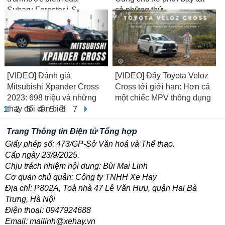
Subaru Forester i-S
cả những thứ
Eyesight 2023
ĐƯỢC/MẤT...
[VIDEO] Đánh giá
[VIDEO] Đẩy Toyota Veloz
Mitsubishi Xpander Cross
Cross tới giới hạn: Hơn cả
2023: 698 triệu và những
một chiếc MPV thông dụng
thay đổi cần biết
1
2
3
4
5
6
7
Trang Thông tin Điện tử Tổng hợp
Giấy phép số: 473/GP-Sở Văn hoá và Thể thao.
Cấp ngày 23/9/2025.
Chịu trách nhiệm nội dung: Bùi Mai Linh
Cơ quan chủ quản: Công ty TNHH Xe Hay
Địa chỉ: P802A, Toà nhà 47 Lê Văn Hưu, quận Hai Bà
Trưng, Hà Nội
Điện thoại: 0947924688
Email: mailinh@xehay.vn