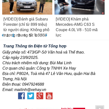
[VIDEO] Đánh giá Subaru
[VIDEO] Khám phá
Forester (chỉ từ 899 triệu)
Mercedes-AMG C63 S
từ người dùng: Không phô
Coupe 4.0L V8 - 510 mã
trương nhưng rất "cốt lõi"
lực
1
2
3
4
5
6
7
Trang Thông tin Điện tử Tổng hợp
Giấy phép số: 473/GP-Sở Văn hoá và Thể thao.
Cấp ngày 23/9/2025.
Chịu trách nhiệm nội dung: Bùi Mai Linh
Cơ quan chủ quản: Công ty TNHH Xe Hay
Địa chỉ: P802A, Toà nhà 47 Lê Văn Hưu, quận Hai Bà
Trưng, Hà Nội
Điện thoại: 0947924688
Email: mailinh@xehay.vn