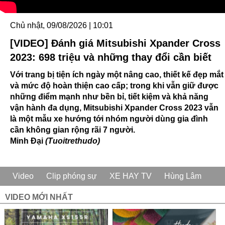
Chủ nhật, 09/08/2026 | 10:01
[VIDEO] Đánh giá Mitsubishi Xpander Cross
2023: 698 triệu và những thay đổi cần biết
Với trang bị tiện ích ngày một nâng cao, thiết kế đẹp mắt
và mức độ hoàn thiện cao cấp; trong khi vẫn giữ được
những điểm mạnh như bền bỉ, tiết kiệm và khả năng
vận hành đa dụng, Mitsubishi Xpander Cross 2023 vẫn
là một mẫu xe hướng tới nhóm người dùng gia đình
cần không gian rộng rãi 7 người.
Minh Đại
(Tuoitrethudo)
Video
Clip phóng sự
XE HAY TV
Hùng Lâm
VIDEO MỚI NHẤT