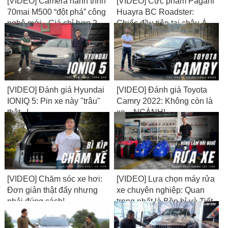
[VIDEO] Camera hành trình
[VIDEO] Cực phẩm Pagani
70mai M500 “đột phá” công
Huayra BC Roadster:
nghệ mới - Giá chỉ hơn 2
Chiếc đầu tiên tại châu Á,
triệu
có tiền chưa chắc mua
được
[VIDEO] Đánh giá Hyundai
[VIDEO] Đánh giá Toyota
IONIQ 5: Pin xe này "trâu"
Camry 2022: Không còn là
thật...!
xe... NGÀNH!
[VIDEO] Chăm sóc xe hơi:
[VIDEO] Lựa chọn máy rửa
Đơn giản thật đấy nhưng
xe chuyên nghiệp: Quan
phải đúng cách!
trọng nhất là Bền bỉ và Tiết
kiệm!