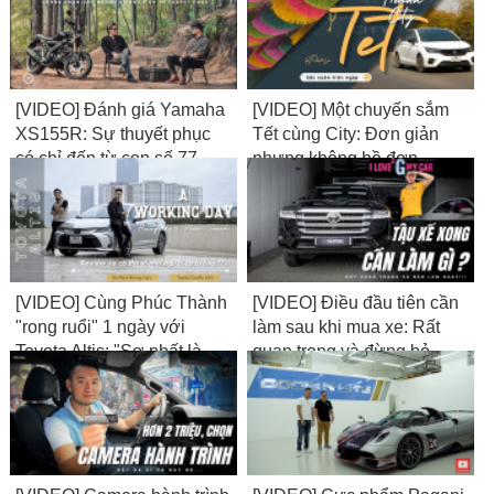
[VIDEO] Đánh giá Yamaha
[VIDEO] Một chuyến sắm
XS155R: Sự thuyết phục
Tết cùng City: Đơn giản
có chỉ đến từ con số 77
nhưng không hề đơn
triệu?
điệu...
[VIDEO] Cùng Phúc Thành
[VIDEO] Điều đầu tiên cần
"rong ruổi" 1 ngày với
làm sau khi mua xe: Rất
Toyota Altis: "Sợ nhất là
quan trọng và đừng bỏ
làm cái xe...không có gì để
qua...!
nói!"