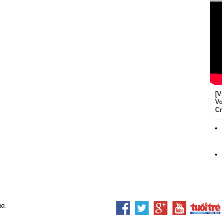
[V
Vo
Cr
ao.