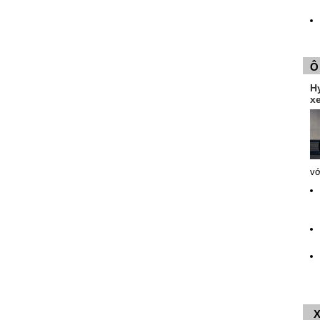
Ô
H
xe
vớ
X