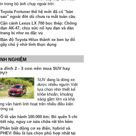
ện trong bộ ảnh chụp ngoài trời.
Toyota Fortuner thế hệ mới đã có "bản
sao" ngoài đời dù chưa ra mắt toàn cầu
Cận cảnh Lexus LX 700 bọc thép: Chống
đạn AK-47, chịu sức nổ lựu đạn và dàn
trang bị như xe đặc vụ
Bản độ Toyota Hilux thành xe ben tự đổ
gây chú ý nhờ tính thực dụng
INH NGHIỆM
ia đình 2 - 3 con nên mua SUV hay
PV?
SUV đang là dòng xe
được nhiều người Việt
lựa chọn nhờ thiết kế
khỏe khoắn, khoảng
sáng gầm lớn và khả
ng vận hành linh hoạt trên nhiều điều kiện
ường sá.
Ô tô vận hành 100.000 km: Bỏ quên 5 chi
tiết này, nguy cơ sửa chữa rất tốn kém
Phân biệt động cơ xe điện, hybrid và
PHEV: Đâu là lựa chọn phù hợp nhất tại