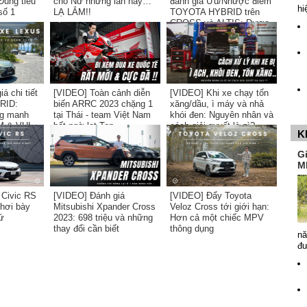
Đúng tiêu
cho Nữ nhưng lần này…
đánh giá Ưu/Nhược điểm
hi
số 1
LẠ LẮM!!
TOYOTA HYBRID trên
CROSS và ALTIS: Được
và Mất?
á chi tiết
[VIDEO] Toàn cảnh diễn
[VIDEO] Khi xe chạy tốn
RID:
biến ARRC 2023 chặng 1
xăng/dầu, ì máy và nhả
g manh
tại Thái - team Việt Nam
khói đen: Nguyên nhân và
 & VUI...
bất ngờ lọt Top
cách giải quyết là gì?
K
G
M
 Civic RS
[VIDEO] Đánh giá
[VIDEO] Đẩy Toyota
phơi bày
Mitsubishi Xpander Cross
Veloz Cross tới giới hạn:
ứ
2023: 698 triệu và những
Hơn cả một chiếc MPV
thay đổi cần biết
thông dụng
nă
đ