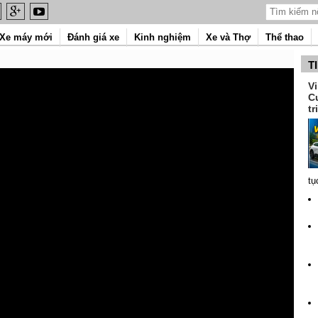
Xe máy mới
Đánh giá xe
Kinh nghiệm
Xe và Thợ
Thể thao
T
V
C
tr
tụ