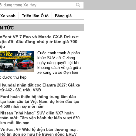
Tìm
kiếm
Xe xanh
Triển lãm Ô tô
Bảng giá
nội
dung
IN TỨC
inFast VF 7 Eco và Mazda CX-5 Deluxe:
uộc đối đầu đáng chú ý ở tầm giá 700
iệu
Cuộc cạnh tranh ở phân
khúc SUV cỡ C đang
ngày càng quyết liệt khi
khoảng cách về giá giữa
xe xăng và xe điện liên
c được thu hẹp.
Hyundai nhận đặt cọc Elantra 2027: Giá xe
từ 442 - 681 triệu VNĐ
Ford hoàn thiện hệ thống trung tâm đào
tạo toàn cầu tại Việt Nam, dự kiến đào tạo
4.500 nhân sự mỗi năm
Nissan "nhá hàng" SUV điện NX7 hoàn
toàn mới: Tầm vận hành dự kiến vượt 630
km mỗi lần sạc
VinFast VF Wild lộ diện bản thương mại:
Rộ tin đồn sở hữu hệ truyền động EREV