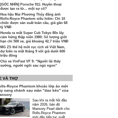
[GÓC NHÌN] Porsche 911: Huyền thoại
được tạo ra từ… một sự cố?
Hoa hậu Mai Phương Thúy đăng ảnh
Rolls-Royce Phantom siêu hiếm: Chỉ 10
chiếc được sản xuất toàn cầu, giá gần 68
tỷ VNĐ
Honda ra mắt Super Cub Tokyo 80s lấy
cảm hứng thập niên 1980: Số lượng giới
hạn chỉ 500 xe, giá khoảng 42,7 triệu VNĐ
MG ZS thế hệ mới rục rịch về Việt Nam,
dự kiến ra mắt tháng 9 với giá dưới 600
triệu đồng
Chủ xe VinFast VF 9: “Người lái thấy
sướng, người ngồi sau ngủ ngon”
E VÀ THỢ
olls-Royce Phantom khoác lớp áo mới
ầy sang chảnh sau màn "dao kéo" của
ansory
Sau khi ra mắt hồi đầu
năm 2026, bản độ
Mansory Pearl dành cho
Rolls-Royce Phantom
mới đây tiếp tục xuất