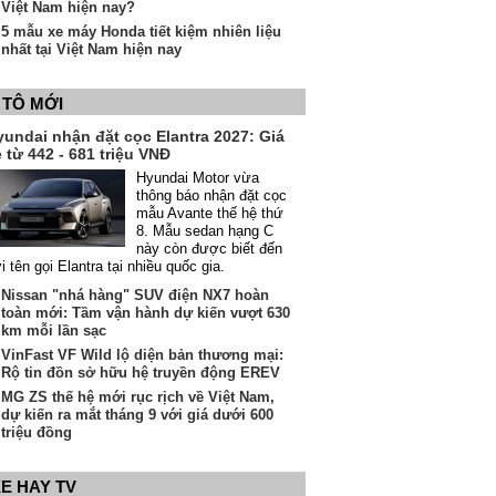
Việt Nam hiện nay?
5 mẫu xe máy Honda tiết kiệm nhiên liệu
nhất tại Việt Nam hiện nay
 TÔ MỚI
yundai nhận đặt cọc Elantra 2027: Giá
 từ 442 - 681 triệu VNĐ
Hyundai Motor vừa
thông báo nhận đặt cọc
mẫu Avante thế hệ thứ
8. Mẫu sedan hạng C
này còn được biết đến
i tên gọi Elantra tại nhiều quốc gia.
Nissan "nhá hàng" SUV điện NX7 hoàn
toàn mới: Tầm vận hành dự kiến vượt 630
km mỗi lần sạc
VinFast VF Wild lộ diện bản thương mại:
Rộ tin đồn sở hữu hệ truyền động EREV
MG ZS thế hệ mới rục rịch về Việt Nam,
dự kiến ra mắt tháng 9 với giá dưới 600
triệu đồng
E HAY TV