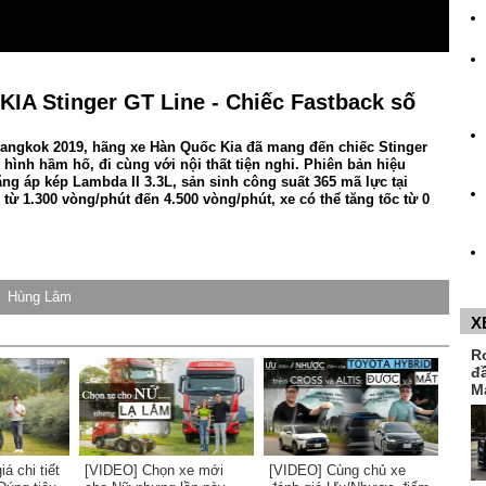
KIA Stinger GT Line - Chiếc Fastback số
 Bangkok 2019, hãng xe Hàn Quốc Kia đã mang đến chiếc Stinger
hình hầm hố, đi cùng với nội thất tiện nghi. Phiên bản hiệu
ng áp kép Lambda II 3.3L, sản sinh công suất 365 mã lực tại
ừ 1.300 vòng/phút đến 4.500 vòng/phút, xe có thể tăng tốc từ 0
Hùng Lâm
X
R
đ
M
á chi tiết
[VIDEO] Chọn xe mới
[VIDEO] Cùng chủ xe