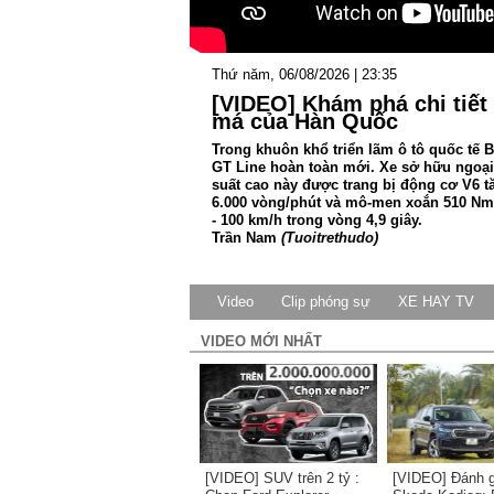
Thứ năm, 06/08/2026 | 23:35
[VIDEO] Khám phá chi tiết 
má của Hàn Quốc
Trong khuôn khổ triển lãm ô tô quốc tế
GT Line hoàn toàn mới. Xe sở hữu ngoại 
suất cao này được trang bị động cơ V6 tă
6.000 vòng/phút và mô-men xoắn 510 Nm t
- 100 km/h trong vòng 4,9 giây.
Trần Nam
(Tuoitrethudo)
Video
Clip phóng sự
XE HAY TV
VIDEO MỚI NHẤT
[VIDEO] SUV trên 2 tỷ :
[VIDEO] Đánh gi