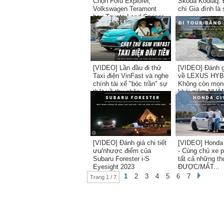
Chọn Ford Explorer,
Skoda Kodiaq: 
Volkswagen Teramont
chí Gia đình là 
hay Toyota Land Cruiser
Prado?
[VIDEO] Lần đầu đi thử
[VIDEO] Đánh gi
Taxi điện VinFast và nghe
về LEXUS HYB
chính tài xế "bóc trần" sự
Không còn mon
thật về thu nhập...
khái niệm NHÀM
[VIDEO] Đánh giá chi tiết
[VIDEO] Honda
ưu/nhược điểm của
- Cùng chủ xe 
Subaru Forester i-S
tất cả những th
Eyesight 2023
ĐƯỢC/MẤT...
1
2
3
4
5
6
7
Trang 1 / 7