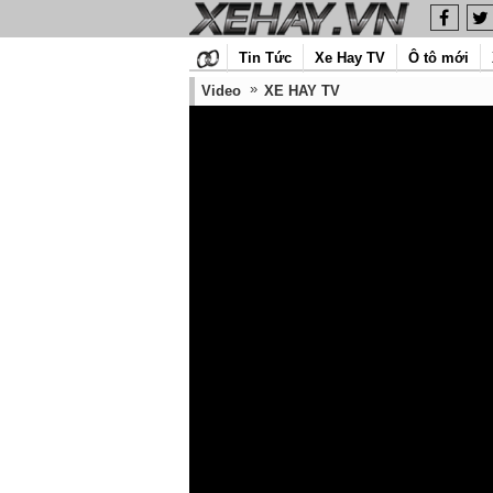
Tin Tức
Xe Hay TV
Ô tô mới
Video
XE HAY TV