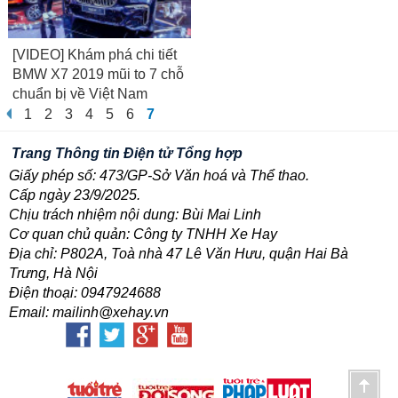
[VIDEO] Khám phá chi tiết
BMW X7 2019 mũi to 7 chỗ
chuẩn bị về Việt Nam
1
2
3
4
5
6
7
Trang Thông tin Điện tử Tổng hợp
Giấy phép số: 473/GP-Sở Văn hoá và Thể thao.
Cấp ngày 23/9/2025.
Chịu trách nhiệm nội dung: Bùi Mai Linh
Cơ quan chủ quản: Công ty TNHH Xe Hay
Địa chỉ: P802A, Toà nhà 47 Lê Văn Hưu, quận Hai Bà
Trưng, Hà Nội
Điện thoại: 0947924688
Email: mailinh@xehay.vn