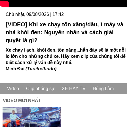
Chủ nhật, 09/08/2026 | 17:42
[VIDEO] Khi xe chạy tốn xăng/dầu, ì máy và
nhả khói đen: Nguyên nhân và cách giải
quyết là gì?
Xe chạy ì ạch, khói đen, tốn xăng...hẳn đây sẽ là một nỗi
lo lớn cho những chủ xe. Hãy xem clip của chúng tôi để
biết cách xử lý vấn đề này nhé.
Minh Đại
(Tuoitrethudo)
Video
Clip phóng sự
XE HAY TV
Hùng Lâm
VIDEO MỚI NHẤT