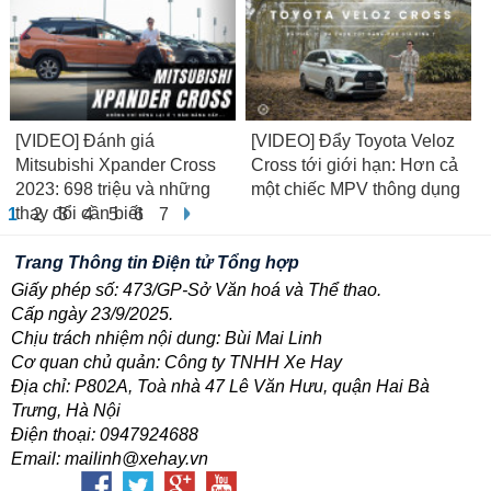
Eyesight 2023
ĐƯỢC/MẤT...
[VIDEO] Đánh giá
[VIDEO] Đẩy Toyota Veloz
Mitsubishi Xpander Cross
Cross tới giới hạn: Hơn cả
2023: 698 triệu và những
một chiếc MPV thông dụng
thay đổi cần biết
1
2
3
4
5
6
7
Trang Thông tin Điện tử Tổng hợp
Giấy phép số: 473/GP-Sở Văn hoá và Thể thao.
Cấp ngày 23/9/2025.
Chịu trách nhiệm nội dung: Bùi Mai Linh
Cơ quan chủ quản: Công ty TNHH Xe Hay
Địa chỉ: P802A, Toà nhà 47 Lê Văn Hưu, quận Hai Bà
Trưng, Hà Nội
Điện thoại: 0947924688
Email: mailinh@xehay.vn