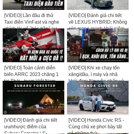
[VIDEO] Lần đầu đi thử
[VIDEO] Đánh giá chi tiết
Taxi điện VinFast và nghe
về LEXUS HYBRID: Không
chính tài xế "bóc trần" sự
còn mong manh khái niệm
thật về thu nhập...
NHÀM & VUI...
[VIDEO] Toàn cảnh diễn
[VIDEO] Khi xe chạy tốn
biến ARRC 2023 chặng 1
xăng/dầu, ì máy và nhả
tại Thái - team Việt Nam
khói đen: Nguyên nhân và
bất ngờ lọt Top
cách giải quyết là gì?
[VIDEO] Đánh giá chi tiết
[VIDEO] Honda Civic RS -
ưu/nhược điểm của
Cùng chủ xe phơi bày tất
Subaru Forester i-S
cả những thứ