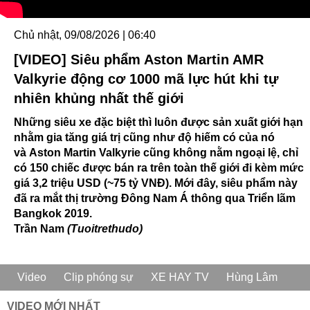
Chủ nhật, 09/08/2026 | 06:40
[VIDEO] Siêu phẩm Aston Martin AMR
Valkyrie động cơ 1000 mã lực hút khi tự
nhiên khủng nhất thế giới
Những siêu xe đặc biệt thì luôn được sản xuất giới hạn
nhằm gia tăng giá trị cũng như độ hiếm có của nó
và Aston Martin Valkyrie cũng không nằm ngoại lệ, chỉ
có 150 chiếc được bán ra trên toàn thế giới đi kèm mức
giá 3,2 triệu USD (~75 tỷ VNĐ). Mới đây, siêu phẩm này
đã ra mắt thị trường Đông Nam Á thông qua Triển lãm
Bangkok 2019.
Trần Nam
(Tuoitrethudo)
Video
Clip phóng sự
XE HAY TV
Hùng Lâm
VIDEO MỚI NHẤT