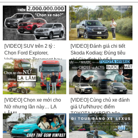
[VIDEO] SUV trên 2 tỷ :
[VIDEO] Đánh giá chi tiết
Chọn Ford Explorer,
Skoda Kodiaq: Đúng tiêu
Volkswagen Teramont hay
chí Gia đình là số 1
Toyota Land Cruiser
Prado?
[VIDEO] Chọn xe mới cho
[VIDEO] Cùng chủ xe đánh
Nữ nhưng lần này… LẠ
giá Ưu/Nhược điểm
LẮM!!
TOYOTA HYBRID trên
CROSS và ALTIS: Được
và Mất?