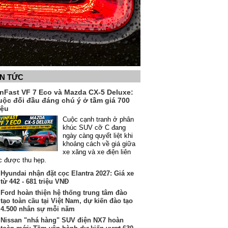
IN TỨC
inFast VF 7 Eco và Mazda CX-5 Deluxe:
uộc đối đầu đáng chú ý ở tầm giá 700
iệu
Cuộc cạnh tranh ở phân
khúc SUV cỡ C đang
ngày càng quyết liệt khi
khoảng cách về giá giữa
xe xăng và xe điện liên
c được thu hẹp.
Hyundai nhận đặt cọc Elantra 2027: Giá xe
từ 442 - 681 triệu VNĐ
Ford hoàn thiện hệ thống trung tâm đào
tạo toàn cầu tại Việt Nam, dự kiến đào tạo
4.500 nhân sự mỗi năm
Nissan "nhá hàng" SUV điện NX7 hoàn