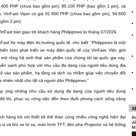
 72.400 PHP (chưa bao gồm pin), 85.100 PHP (bao gồm 1 pin), và
, VinFast Viper có giá 81.900 PHP (chưa bao gồm pin), 94.600
 gồm 2 pin).
inFast bàn giao tới khách hàng Philippines từ tháng 07/2026.
st Xe máy điện thị trường quốc tế, cho biết: “Philippines là một
hiến lược phát triển xe máy điện quốc tế của VinFast. Việc giới
c mở rộng hệ sinh thái sản phẩm của chúng tôi tại quốc gia này,
yển xanh phù hợp với nhu cầu đa dạng của người tiêu dùng địa
bộ vào sản phẩm, hạ tầng và dịch vụ nhằm giúp việc chuyển đổi
 nhiên nhất cho tất cả người dân Philippines.”
áp ứng những nhu cầu sử dụng đa dạng của người tiêu dùng
g đô thị, phục vụ công việc đến theo đuổi phong cách sống năng
X
h hàng trẻ với thiết kế thể thao cùng nhiều công nghệ hiện đại
R
đ
vị và tìm xe từ xa, màn hình TFT, đèn pha Projector và hệ thống
M