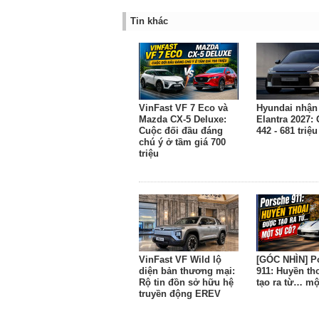
Tin khác
VinFast VF 7 Eco và
Hyundai nhận 
Mazda CX-5 Deluxe:
Elantra 2027: 
Cuộc đối đầu đáng
442 - 681 triệ
chú ý ở tầm giá 700
triệu
VinFast VF Wild lộ
[GÓC NHÌN] P
diện bản thương mại:
911: Huyền th
Rộ tin đồn sở hữu hệ
tạo ra từ… mộ
truyền động EREV