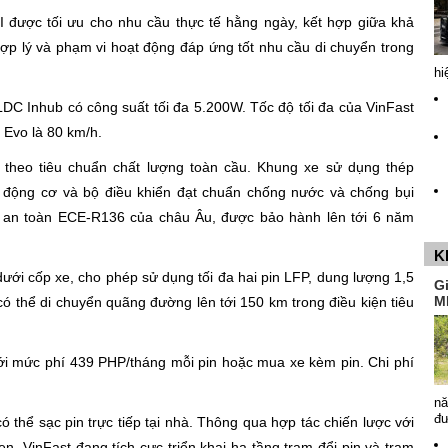
II được tối ưu cho nhu cầu thực tế hằng ngày, kết hợp giữa khả
hợp lý và phạm vi hoạt động đáp ứng tốt nhu cầu di chuyển trong
hi
DC Inhub có công suất tối đa 5.200W. Tốc độ tối đa của VinFast
t Evo là 80 km/h.
 theo tiêu chuẩn chất lượng toàn cầu. Khung xe sử dụng thép
 động cơ và bộ điều khiển đạt chuẩn chống nước và chống bụi
ẩn an toàn ECE-R136 của châu Âu, được bảo hành lên tới 6 năm
K
dưới cốp xe, cho phép sử dụng tối đa hai pin LFP, dung lượng 1,5
G
M
có thể di chuyển quãng đường lên tới 150 km trong điều kiện tiêu
với mức phí 439 PHP/tháng mỗi pin hoặc mua xe kèm pin. Chi phí
nă
đ
ó thể sạc pin trực tiếp tại nhà. Thông qua hợp tác chiến lược với
en, VinFast đang tích cực triển khai hạ tầng trạm đổi pin và trạm