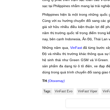
sạc tại Philippines nhằm mang lại trải ngh
Philippines hiện là một trong những quốc
Cùng với xu hướng chuyển đổi sang các gi
giá sở hữu nhiều điều kiện thuận lợi để ph
năm thị trường quốc tế trọng điểm trong 
nay, bên cạnh Indonesia, Ấn Độ, Thái Lan 
Những năm qua,
VinFast
đã từng bước xây 
Độ và nhiều thị trường khác thông qua sự 
hệ sinh thái như Green GSM và V-Green. 
sản phẩm đa dạng từ ô tô điện, xe đạp đi
dùng trong quá trình chuyển đổi sang giao 
TH
(Otoxemay)
Tags:
VinFast Evo
VinFast Viper
VinFa