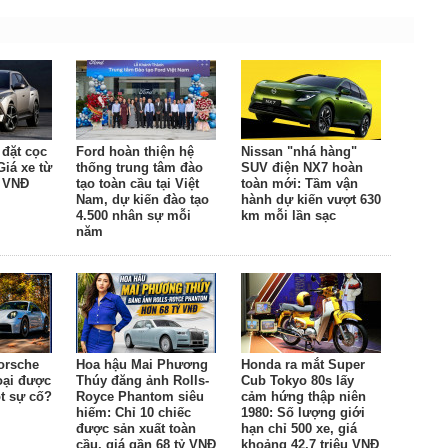
đặt cọc
Ford hoàn thiện hệ
Nissan "nhá hàng"
Giá xe từ
thống trung tâm đào
SUV điện NX7 hoàn
u VNĐ
tạo toàn cầu tại Việt
toàn mới: Tầm vận
Nam, dự kiến đào tạo
hành dự kiến vượt 630
4.500 nhân sự mỗi
km mỗi lần sạc
năm
orsche
Hoa hậu Mai Phương
Honda ra mắt Super
oại được
Thúy đăng ảnh Rolls-
Cub Tokyo 80s lấy
t sự cố?
Royce Phantom siêu
cảm hứng thập niên
hiếm: Chỉ 10 chiếc
1980: Số lượng giới
được sản xuất toàn
hạn chỉ 500 xe, giá
cầu, giá gần 68 tỷ VNĐ
khoảng 42,7 triệu VNĐ