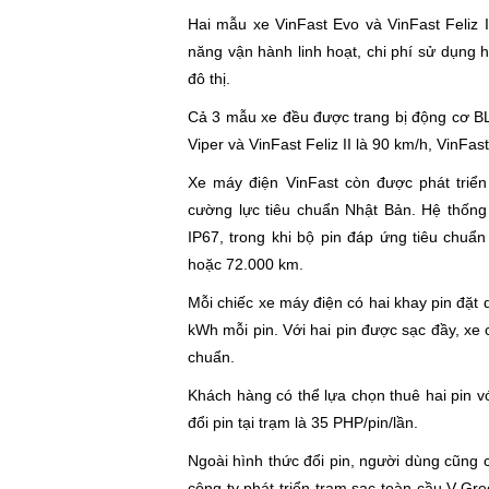
Hai mẫu xe VinFast Evo và VinFast Feliz 
năng vận hành linh hoạt, chi phí sử dụng 
đô thị.
Cả 3 mẫu xe đều được trang bị động cơ BL
Viper và VinFast Feliz II là 90 km/h, VinFas
Xe máy điện VinFast còn được phát triển
cường lực tiêu chuẩn Nhật Bản. Hệ thống
IP67, trong khi bộ pin đáp ứng tiêu chu
hoặc 72.000 km.
Mỗi chiếc xe máy điện có hai khay pin đặt 
kWh mỗi pin. Với hai pin được sạc đầy, xe 
chuẩn.
Khách hàng có thể lựa chọn thuê hai pin 
đổi pin tại trạm là 35 PHP/pin/lần.
Ngoài hình thức đổi pin, người dùng cũng c
công ty phát triển trạm sạc toàn cầu V-Gre