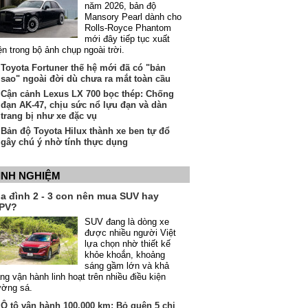
năm 2026, bản độ
Mansory Pearl dành cho
Rolls-Royce Phantom
mới đây tiếp tục xuất
ện trong bộ ảnh chụp ngoài trời.
Toyota Fortuner thế hệ mới đã có "bản
sao" ngoài đời dù chưa ra mắt toàn cầu
Cận cảnh Lexus LX 700 bọc thép: Chống
đạn AK-47, chịu sức nổ lựu đạn và dàn
trang bị như xe đặc vụ
Bản độ Toyota Hilux thành xe ben tự đổ
gây chú ý nhờ tính thực dụng
INH NGHIỆM
ia đình 2 - 3 con nên mua SUV hay
PV?
SUV đang là dòng xe
được nhiều người Việt
lựa chọn nhờ thiết kế
khỏe khoắn, khoảng
sáng gầm lớn và khả
ng vận hành linh hoạt trên nhiều điều kiện
ường sá.
Ô tô vận hành 100.000 km: Bỏ quên 5 chi