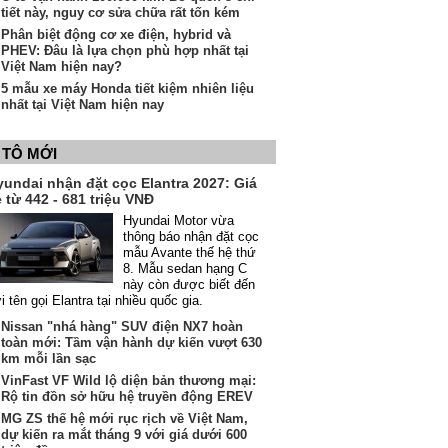
tiết này, nguy cơ sửa chữa rất tốn kém
Phân biệt động cơ xe điện, hybrid và
PHEV: Đâu là lựa chọn phù hợp nhất tại
Việt Nam hiện nay?
5 mẫu xe máy Honda tiết kiệm nhiên liệu
nhất tại Việt Nam hiện nay
 TÔ MỚI
yundai nhận đặt cọc Elantra 2027: Giá
 từ 442 - 681 triệu VNĐ
Hyundai Motor vừa
thông báo nhận đặt cọc
mẫu Avante thế hệ thứ
8. Mẫu sedan hạng C
này còn được biết đến
i tên gọi Elantra tại nhiều quốc gia.
Nissan "nhá hàng" SUV điện NX7 hoàn
toàn mới: Tầm vận hành dự kiến vượt 630
km mỗi lần sạc
VinFast VF Wild lộ diện bản thương mại:
Rộ tin đồn sở hữu hệ truyền động EREV
MG ZS thế hệ mới rục rịch về Việt Nam,
dự kiến ra mắt tháng 9 với giá dưới 600