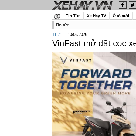
Tin Tức
Xe Hay TV
Ô tô mới
Tin tức
11:21
|
10/06/2026
VinFast mở đặt cọc xe