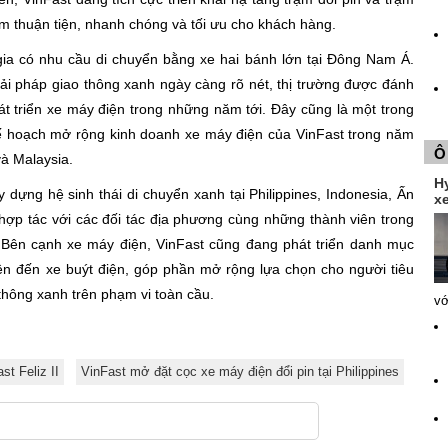
iệm thuận tiện, nhanh chóng và tối ưu cho khách hàng.
 gia có nhu cầu di chuyển bằng xe hai bánh lớn tại Đông Nam Á.
ải pháp giao thông xanh ngày càng rõ nét, thị trường được đánh
át triển xe máy điện trong những năm tới. Đây cũng là một trong
kế hoạch mở rộng kinh doanh xe máy điện của VinFast trong năm
Ô
và Malaysia.
H
dựng hệ sinh thái di chuyển xanh tại Philippines, Indonesia, Ấn
xe
hợp tác với các đối tác địa phương cùng những thành viên trong
Bên cạnh xe máy điện, VinFast cũng đang phát triển danh mục
ện đến xe buýt điện, góp phần mở rộng lựa chọn cho người tiêu
thông xanh trên phạm vi toàn cầu.
vớ
st Feliz II
VinFast mở đặt cọc xe máy điện đổi pin tại Philippines