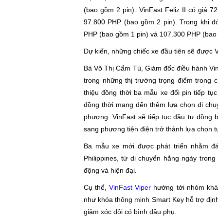
(bao gồm 2 pin). VinFast Feliz II có giá
97.800 PHP (bao gồm 2 pin). Trong khi đó
PHP (bao gồm 1 pin) và 107.300 PHP (bao
Dự kiến, những chiếc xe đầu tiên sẽ được V
Bà Võ Thị Cẩm Tú, Giám đốc điều hành VinFa
trong những thị trường trọng điểm trong c
thiệu đồng thời ba mẫu xe đổi pin tiếp tụ
đồng thời mang đến thêm lựa chọn di chu
phương. VinFast sẽ tiếp tục đầu tư đồng 
sang phương tiện điện trở thành lựa chọn tự
Ba mẫu xe mới được phát triển nhằm đ
Philippines, từ di chuyển hằng ngày tron
động và hiện đại.
Cụ thể,
VinFast Viper
hướng tới nhóm khác
như khóa thông minh Smart Key hỗ trợ định 
giảm xóc đôi có bình dầu phụ.