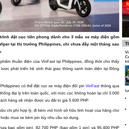
trình đặt cọc tiên phong dành cho 3 mẫu xe máy điện gồm
T
 Viper tại thị trường Philippines, chỉ chưa đầy một tháng sau
a.
V
C
tr
ẩm thuần điện của VinFast tại Philippines, đồng thời cho thấy
lược phát triển hệ sinh thái giao thông xanh toàn diện tại Đông
Philippines có thể đặt cọc xe máy điện đổi pin
VinFast
thông qua
tụ
hống đại lý trên toàn quốc, với mức cọc không hoàn lại chỉ 3.000
hách hàng sẽ nhận được ưu đãi trị giá 5.600 PHP.
u chi phí hợp lý, đi kèm mô hình sở hữu linh hoạt của hãng cho
n hoặc mua xe kèm pin tùy nhu cầu sử dụng.
hưa bao gồm pin), 82.700 PHP (bao gồm 1 pin) và 95.400 PHP