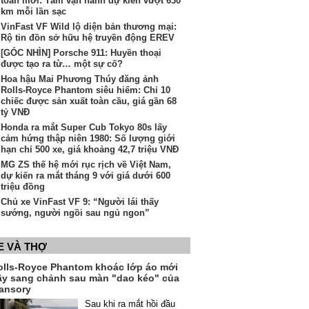
toàn mới: Tầm vận hành dự kiến vượt 630
km mỗi lần sạc
VinFast VF Wild lộ diện bản thương mại:
Rộ tin đồn sở hữu hệ truyền động EREV
[GÓC NHÌN] Porsche 911: Huyền thoại
được tạo ra từ… một sự cố?
Hoa hậu Mai Phương Thúy đăng ảnh
Rolls-Royce Phantom siêu hiếm: Chỉ 10
chiếc được sản xuất toàn cầu, giá gần 68
tỷ VNĐ
Honda ra mắt Super Cub Tokyo 80s lấy
cảm hứng thập niên 1980: Số lượng giới
hạn chỉ 500 xe, giá khoảng 42,7 triệu VNĐ
MG ZS thế hệ mới rục rịch về Việt Nam,
dự kiến ra mắt tháng 9 với giá dưới 600
triệu đồng
Chủ xe VinFast VF 9: “Người lái thấy
sướng, người ngồi sau ngủ ngon”
E VÀ THỢ
olls-Royce Phantom khoác lớp áo mới
ầy sang chảnh sau màn "dao kéo" của
ansory
Sau khi ra mắt hồi đầu