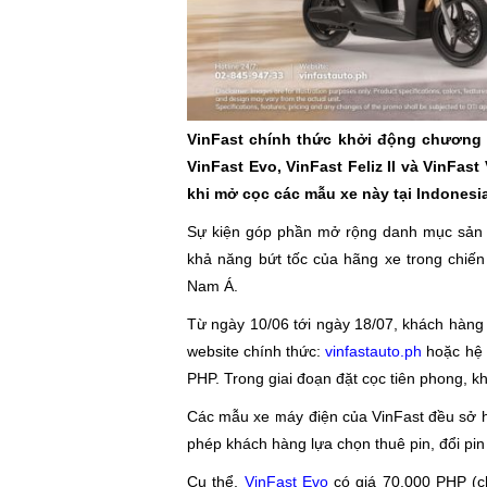
VinFast chính thức khởi động chương 
VinFast Evo, VinFast Feliz II và VinFast
khi mở cọc các mẫu xe này tại Indonesi
Sự kiện góp phần mở rộng danh mục sản ph
khả năng bứt tốc của hãng xe trong chiến 
Nam Á.
Từ ngày 10/06 tới ngày 18/07, khách hàng 
website chính thức:
vinfastauto.ph
hoặc hệ t
PHP. Trong giai đoạn đặt cọc tiên phong, k
Các mẫu xe máy điện của VinFast đều sở hữ
phép khách hàng lựa chọn thuê pin, đổi pi
Cụ thể,
VinFast Evo
có giá 70.000 PHP (c