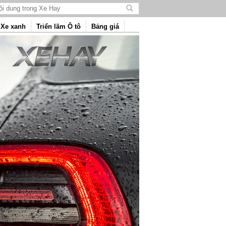
Tìm
kiếm
Xe xanh
Triển lãm Ô tô
Bảng giá
nội
dung