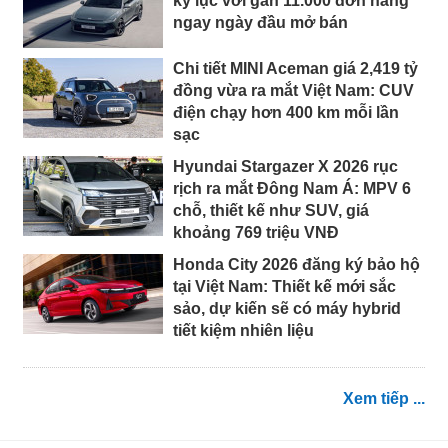
kỷ lục với gần 11.000 đơn hàng
ngay ngày đầu mở bán
Chi tiết MINI Aceman giá 2,419 tỷ
đồng vừa ra mắt Việt Nam: CUV
điện chạy hơn 400 km mỗi lần
sạc
Hyundai Stargazer X 2026 rục
rịch ra mắt Đông Nam Á: MPV 6
chỗ, thiết kế như SUV, giá
khoảng 769 triệu VNĐ
Honda City 2026 đăng ký bảo hộ
tại Việt Nam: Thiết kế mới sắc
sảo, dự kiến sẽ có máy hybrid
tiết kiệm nhiên liệu
Xem tiếp ...