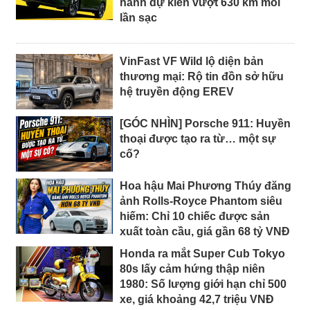
hành dự kiến vượt 630 km mỗi
lần sạc
VinFast VF Wild lộ diện bản
thương mại: Rộ tin đồn sở hữu
hệ truyền động EREV
[GÓC NHÌN] Porsche 911: Huyền
thoại được tạo ra từ… một sự
cố?
Hoa hậu Mai Phương Thúy đăng
ảnh Rolls-Royce Phantom siêu
hiếm: Chỉ 10 chiếc được sản
xuất toàn cầu, giá gần 68 tỷ VNĐ
Honda ra mắt Super Cub Tokyo
80s lấy cảm hứng thập niên
1980: Số lượng giới hạn chỉ 500
xe, giá khoảng 42,7 triệu VNĐ