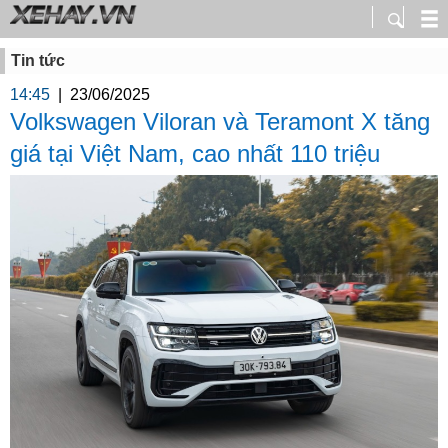
Tin tức
14:45
|
23/06/2025
Volkswagen Viloran và Teramont X tăng
giá tại Việt Nam, cao nhất 110 triệu