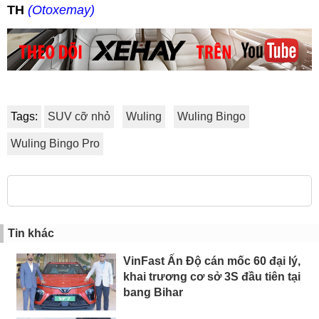
TH
(Otoxemay)
Tags:
SUV cỡ nhỏ
Wuling
Wuling Bingo
Wuling Bingo Pro
Tin khác
VinFast Ấn Độ cán mốc 60 đại lý,
khai trương cơ sở 3S đầu tiên tại
bang Bihar