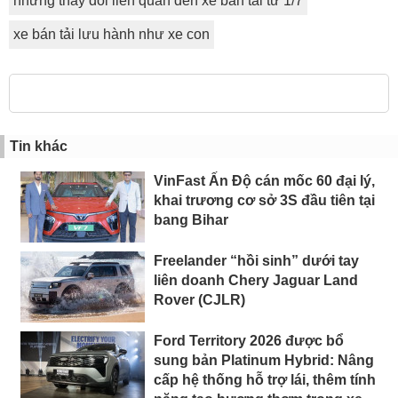
những thay đổi liên quan đến xe bán tải từ 1/7
xe bán tải lưu hành như xe con
Tin khác
VinFast Ấn Độ cán mốc 60 đại lý,
khai trương cơ sở 3S đầu tiên tại
bang Bihar
Freelander “hồi sinh” dưới tay
liên doanh Chery Jaguar Land
Rover (CJLR)
Ford Territory 2026 được bổ
sung bản Platinum Hybrid: Nâng
cấp hệ thống hỗ trợ lái, thêm tính