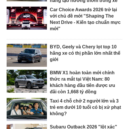
năng tạo hương thơm trong xe
Car Choice Awards 2026 trở lại
với chủ đề mới "Shaping The
Next Drive - Kiến tạo chuẩn mực
mới"
BYD, Geely và Chery lọt top 10
hãng xe có thị phần lớn nhất thế
giới
BMW X1 hoàn toàn mới chính
thức ra mắt tại Việt Nam: 80
khách hàng đầu tiên được ưu
đãi còn 1,668 tỷ đồng
Taxi 4 chỗ chở 2 người lớn và 3
trẻ em dưới 10 tuổi có bị xử phạt
không?
Subaru Outback 2026 "lột xác"