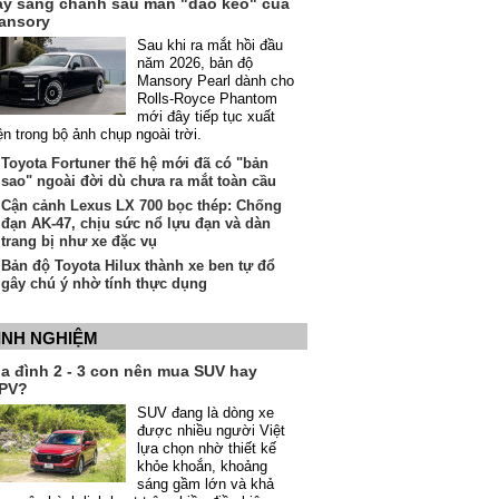
ầy sang chảnh sau màn "dao kéo" của
ansory
Sau khi ra mắt hồi đầu
năm 2026, bản độ
Mansory Pearl dành cho
Rolls-Royce Phantom
mới đây tiếp tục xuất
ện trong bộ ảnh chụp ngoài trời.
Toyota Fortuner thế hệ mới đã có "bản
sao" ngoài đời dù chưa ra mắt toàn cầu
Cận cảnh Lexus LX 700 bọc thép: Chống
đạn AK-47, chịu sức nổ lựu đạn và dàn
trang bị như xe đặc vụ
Bản độ Toyota Hilux thành xe ben tự đổ
gây chú ý nhờ tính thực dụng
INH NGHIỆM
ia đình 2 - 3 con nên mua SUV hay
PV?
SUV đang là dòng xe
được nhiều người Việt
lựa chọn nhờ thiết kế
khỏe khoắn, khoảng
sáng gầm lớn và khả