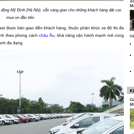
đ
M
n động Mỹ Đình (Hà Nội), sẵn sàng giao cho những khách hàng đặt cọc
.
mua xe đầu tiên
Fast được bàn giao đến khách hàng, thuộc phân khúc xe đô thị đa
tính theo phong cách
châu Âu
, khả năng vận hành mạnh mẽ cùng
hi
hành đa dạng.
K
G
M