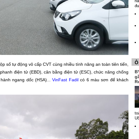
nă
đ
Ô
ộp số tự động vô cấp CVT cùng nhiều tính năng an toàn tiên tiến,
B
 phanh điện tử (EBD), cân bằng điện tử (ESC), chức năng chống
g
i hành ngang dốc (HSA)...
VinFast Fadil
có 6 màu sơn để khách
R
to
U