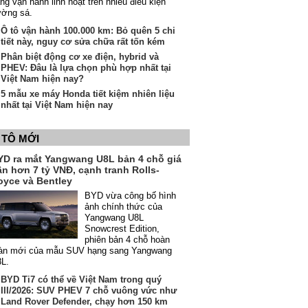
ng vận hành linh hoạt trên nhiều điều kiện
ường sá.
Ô tô vận hành 100.000 km: Bỏ quên 5 chi
tiết này, nguy cơ sửa chữa rất tốn kém
Phân biệt động cơ xe điện, hybrid và
PHEV: Đâu là lựa chọn phù hợp nhất tại
Việt Nam hiện nay?
5 mẫu xe máy Honda tiết kiệm nhiên liệu
nhất tại Việt Nam hiện nay
 TÔ MỚI
YD ra mắt Yangwang U8L bản 4 chỗ giá
ần hơn 7 tỷ VNĐ, cạnh tranh Rolls-
oyce và Bentley
BYD vừa công bố hình
ảnh chính thức của
Yangwang U8L
Snowcrest Edition,
phiên bản 4 chỗ hoàn
àn mới của mẫu SUV hạng sang Yangwang
8L.
BYD Ti7 có thể về Việt Nam trong quý
III/2026: SUV PHEV 7 chỗ vuông vức như
Land Rover Defender, chạy hơn 150 km