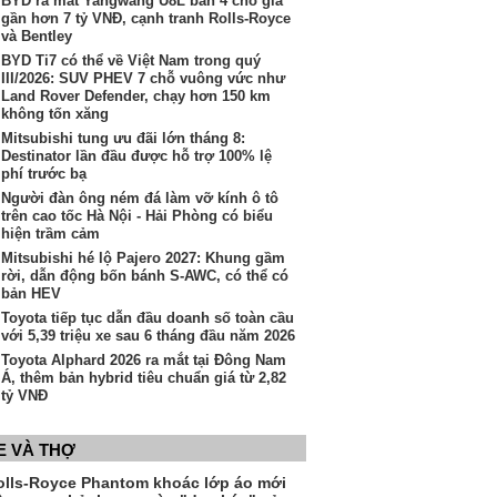
BYD ra mắt Yangwang U8L bản 4 chỗ giá
gần hơn 7 tỷ VNĐ, cạnh tranh Rolls-Royce
và Bentley
BYD Ti7 có thể về Việt Nam trong quý
III/2026: SUV PHEV 7 chỗ vuông vức như
Land Rover Defender, chạy hơn 150 km
không tốn xăng
Mitsubishi tung ưu đãi lớn tháng 8:
Destinator lần đầu được hỗ trợ 100% lệ
phí trước bạ
Người đàn ông ném đá làm vỡ kính ô tô
trên cao tốc Hà Nội - Hải Phòng có biểu
hiện trầm cảm
Mitsubishi hé lộ Pajero 2027: Khung gầm
rời, dẫn động bốn bánh S-AWC, có thể có
bản HEV
Toyota tiếp tục dẫn đầu doanh số toàn cầu
với 5,39 triệu xe sau 6 tháng đầu năm 2026
Toyota Alphard 2026 ra mắt tại Đông Nam
Á, thêm bản hybrid tiêu chuẩn giá từ 2,82
tỷ VNĐ
E VÀ THỢ
olls-Royce Phantom khoác lớp áo mới