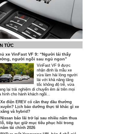
IN TỨC
ủ xe VinFast VF 9: “Người lái thấy
ướng, người ngồi sau ngủ ngon”
VinFast VF 9 được
nhận định là mẫu xe
vừa làm hài lòng người
lái với khả năng tăng
tốc không độ trễ, vừa
ng lại trải nghiệm di chuyển êm ái trên mọi
a hình cho hành khách ngồi...
Xe điện EREV có cần thay dầu thường
xuyên? Lịch bảo dưỡng thực tế khác gì xe
xăng và hybrid?
Nissan báo lãi trở lại sau nhiều năm thua
lỗ, tiếp tục giữ mục tiêu phục hồi trong
năm tài chính 2026