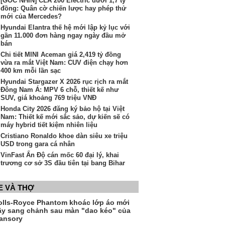
[GÓC NHÌN] CLA 200 Electric dưới 1,7 tỷ
đồng: Quân cờ chiến lược hay phép thử
mới của Mercedes?
Hyundai Elantra thế hệ mới lập kỷ lục với
gần 11.000 đơn hàng ngay ngày đầu mở
bán
Chi tiết MINI Aceman giá 2,419 tỷ đồng
vừa ra mắt Việt Nam: CUV điện chạy hơn
400 km mỗi lần sạc
Hyundai Stargazer X 2026 rục rịch ra mắt
Đông Nam Á: MPV 6 chỗ, thiết kế như
SUV, giá khoảng 769 triệu VNĐ
Honda City 2026 đăng ký bảo hộ tại Việt
Nam: Thiết kế mới sắc sảo, dự kiến sẽ có
máy hybrid tiết kiệm nhiên liệu
Cristiano Ronaldo khoe dàn siêu xe triệu
USD trong gara cá nhân
VinFast Ấn Độ cán mốc 60 đại lý, khai
trương cơ sở 3S đầu tiên tại bang Bihar
E VÀ THỢ
olls-Royce Phantom khoác lớp áo mới
ầy sang chảnh sau màn "dao kéo" của
ansory