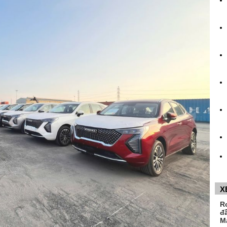
X
R
đ
M