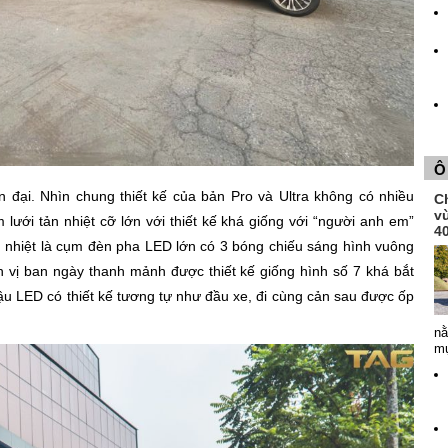
Ô
 đại. Nhìn chung thiết kế của bản Pro và Ultra không có nhiều
Ch
v
 lưới tản nhiệt cỡ lớn với thiết kế khá giống với “người anh em”
4
n nhiệt là cụm đèn pha LED lớn có 3 bóng chiếu sáng hình vuông
nh vị ban ngày thanh mảnh được thiết kế giống hình số 7 khá bắt
ậu LED có thiết kế tương tự như đầu xe, đi cùng cản sau được ốp
nằ
mụ