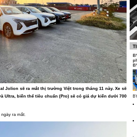
T
B
p
B
l Jolion sẽ ra mắt thị trường Việt trong tháng 11 này. Xe sẽ
 Ultra, biến thể tiêu chuẩn (Pro) sẽ có giá dự kiến dưới 700
B
o ngày ra mắt.