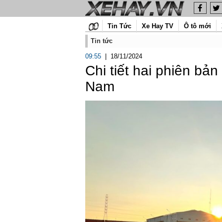
Tin Tức
Xe Hay TV
Ô tô mới
Tin tức
09:55
|
18/11/2024
Chi tiết hai phiên bản
Nam