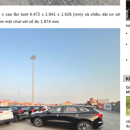
 x cao lần lượt 4.472 x 1.841 x 1.626 (mm) và chiều dài cơ sở
ơn một chút với số đo 1.874 mm.
hi
K
G
M
nă
đ