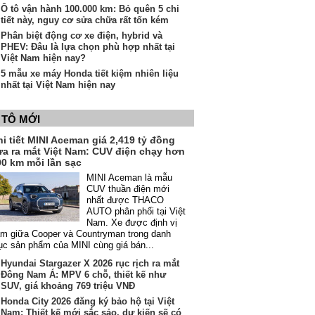
Ô tô vận hành 100.000 km: Bỏ quên 5 chi
tiết này, nguy cơ sửa chữa rất tốn kém
Phân biệt động cơ xe điện, hybrid và
PHEV: Đâu là lựa chọn phù hợp nhất tại
Việt Nam hiện nay?
5 mẫu xe máy Honda tiết kiệm nhiên liệu
nhất tại Việt Nam hiện nay
 TÔ MỚI
i tiết MINI Aceman giá 2,419 tỷ đồng
ừa ra mắt Việt Nam: CUV điện chạy hơn
00 km mỗi lần sạc
MINI Aceman là mẫu
CUV thuần điện mới
nhất được THACO
AUTO phân phối tại Việt
Nam. Xe được định vị
m giữa Cooper và Countryman trong danh
c sản phẩm của MINI cùng giá bán...
Hyundai Stargazer X 2026 rục rịch ra mắt
Đông Nam Á: MPV 6 chỗ, thiết kế như
SUV, giá khoảng 769 triệu VNĐ
Honda City 2026 đăng ký bảo hộ tại Việt
Nam: Thiết kế mới sắc sảo, dự kiến sẽ có