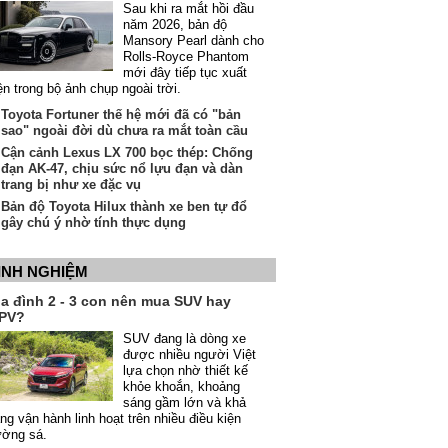
Sau khi ra mắt hồi đầu
năm 2026, bản độ
Mansory Pearl dành cho
Rolls-Royce Phantom
mới đây tiếp tục xuất
ện trong bộ ảnh chụp ngoài trời.
Toyota Fortuner thế hệ mới đã có "bản
sao" ngoài đời dù chưa ra mắt toàn cầu
Cận cảnh Lexus LX 700 bọc thép: Chống
đạn AK-47, chịu sức nổ lựu đạn và dàn
trang bị như xe đặc vụ
Bản độ Toyota Hilux thành xe ben tự đổ
gây chú ý nhờ tính thực dụng
INH NGHIỆM
ia đình 2 - 3 con nên mua SUV hay
PV?
SUV đang là dòng xe
được nhiều người Việt
lựa chọn nhờ thiết kế
khỏe khoắn, khoảng
sáng gầm lớn và khả
ng vận hành linh hoạt trên nhiều điều kiện
ường sá.