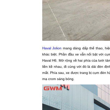
Haval Jolion
mang dáng dấp thể thao, hiện
khác biệt. Phần đầu xe vẫn nổi bật với cụm
Haval H6. Mở rộng về hai phía của lưới tả
liền kề nhau, đi cùng với đó là dải đèn đị
mắt. Phía sau, xe được trang bị cụm đèn h
mạ crom sáng bóng.