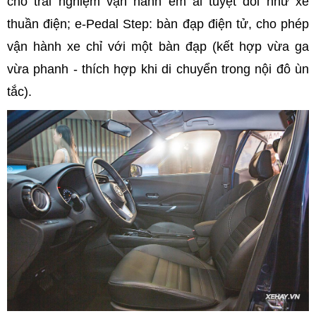
cho trải nghiệm vận hành êm ái tuyệt đối như xe
thuần điện; e-Pedal Step: bàn đạp điện tử, cho phép
vận hành xe chỉ với một bàn đạp (kết hợp vừa ga
vừa phanh - thích hợp khi di chuyển trong nội đô ùn
tắc).