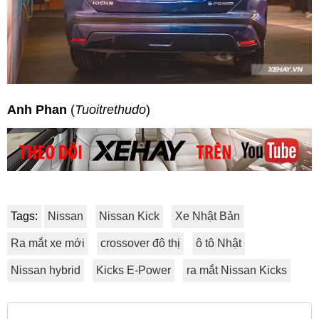
Anh Phan
(
Tuoitrethudo
)
Tags:
Nissan
Nissan Kick
Xe Nhật Bản
Ra mắt xe mới
crossover đô thị
ô tô Nhật
Nissan hybrid
Kicks E-Power
ra mắt Nissan Kicks