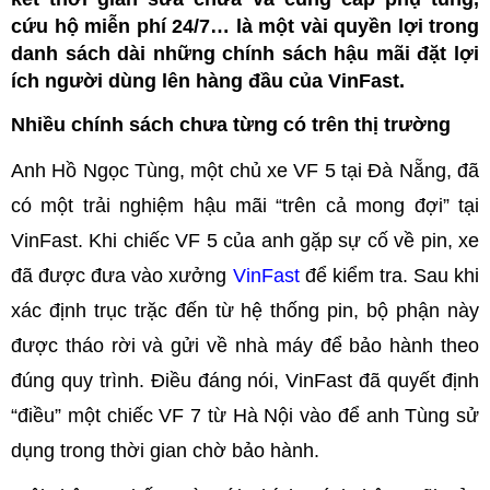
cứu hộ miễn phí 24/7… là một vài quyền lợi trong
danh sách dài những chính sách hậu mãi đặt lợi
ích người dùng lên hàng đầu của VinFast.
Nhiều chính sách chưa từng có trên thị trường
Anh Hồ Ngọc Tùng, một chủ xe VF 5 tại Đà Nẵng, đã
có một trải nghiệm hậu mãi “trên cả mong đợi” tại
VinFast. Khi chiếc VF 5 của anh gặp sự cố về pin, xe
đã được đưa vào xưởng
VinFast
để kiểm tra. Sau khi
xác định trục trặc đến từ hệ thống pin, bộ phận này
được tháo rời và gửi về nhà máy để bảo hành theo
đúng quy trình. Điều đáng nói, VinFast đã quyết định
“điều” một chiếc VF 7 từ Hà Nội vào để anh Tùng sử
dụng trong thời gian chờ bảo hành.