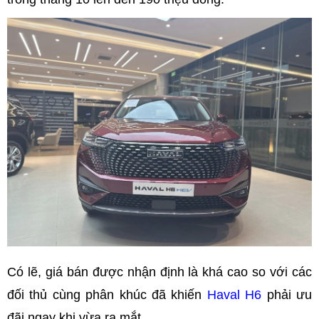
Có lẽ, giá bán được nhận định là khá cao so với các
đối thủ cùng phân khúc đã khiến
Haval H6
phải ưu
đãi ngay khi vừa ra mắt.