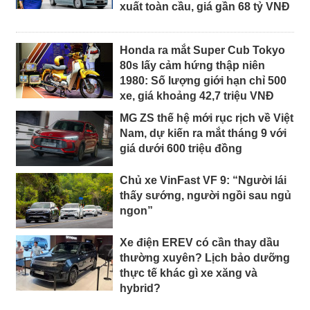
xuất toàn cầu, giá gần 68 tỷ VNĐ
Honda ra mắt Super Cub Tokyo
80s lấy cảm hứng thập niên
1980: Số lượng giới hạn chỉ 500
xe, giá khoảng 42,7 triệu VNĐ
MG ZS thế hệ mới rục rịch về Việt
Nam, dự kiến ra mắt tháng 9 với
giá dưới 600 triệu đồng
Chủ xe VinFast VF 9: “Người lái
thấy sướng, người ngồi sau ngủ
ngon”
Xe điện EREV có cần thay dầu
thường xuyên? Lịch bảo dưỡng
thực tế khác gì xe xăng và
hybrid?