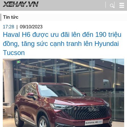
Tin tức
17:28
|
09/10/2023
Haval H6 được ưu đãi lên đến 190 triệu
đồng, tăng sức cạnh tranh lên Hyundai
Tucson