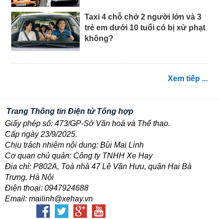
Taxi 4 chỗ chở 2 người lớn và 3
trẻ em dưới 10 tuổi có bị xử phạt
không?
Xem tiếp ...
Trang Thông tin Điện tử Tổng hợp
Giấy phép số: 473/GP-Sở Văn hoá và Thể thao.
Cấp ngày 23/9/2025.
Chịu trách nhiệm nội dung: Bùi Mai Linh
Cơ quan chủ quản: Công ty TNHH Xe Hay
Địa chỉ: P802A, Toà nhà 47 Lê Văn Hưu, quận Hai Bà
Trưng, Hà Nội
Điện thoại: 0947924688
Email: mailinh@xehay.vn