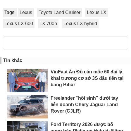
Tags:
Lexus
Toyota Land Cruiser
Lexus LX
Lexus LX 600
LX 700h
Lexus LX hybrid
Tin khác
VinFast Ấn Độ cán mốc 60 đại lý,
khai trương cơ sở 3S đầu tiên tại
bang Bihar
Freelander “hồi sinh” dưới tay
liên doanh Chery Jaguar Land
Rover (CJLR)
Ford Territory 2026 được bổ
sung bản Platinum Hybrid: Nâng