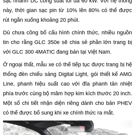
sạc nhanh DC công suất tối đa 60 kW. Với hệ thống
này, thời gian sạc pin từ 10% lên 80% có thể được
rút ngắn xuống khoảng 20 phút.
Dù chưa công bố cấu hình chính thức, nhiều nguồn
tin cho rằng GLC 350e sẽ chia sẻ phần lớn trang bị
với GLC 300 4MATIC đang bán tại Việt Nam.
Ở ngoại thất, mẫu xe có thể tiếp tục được trang bị hệ
thống đèn chiếu sáng Digital Light, gói thiết kế AMG
Line, phanh hiệu suất cao với đĩa phanh tản nhiệt
phía trước cùng bộ mâm hợp kim kích thước 20 inch.
Một số chi tiết nhận diện riêng dành cho bản PHEV
có thể được bổ sung khi xe chính thức ra mắt.