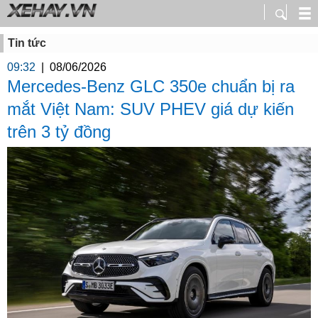
Tin tức
09:32
|
08/06/2026
Mercedes-Benz GLC 350e chuẩn bị ra
mắt Việt Nam: SUV PHEV giá dự kiến
trên 3 tỷ đồng