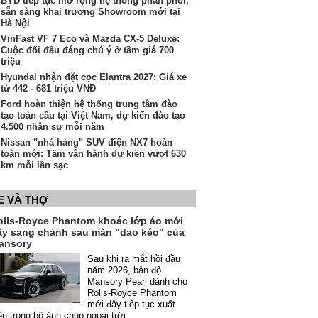
BYD tiếp tục mở rộng hệ thống phân phối,
sẵn sàng khai trương Showroom mới tại
Hà Nội
VinFast VF 7 Eco và Mazda CX-5 Deluxe:
Cuộc đối đầu đáng chú ý ở tầm giá 700
triệu
Hyundai nhận đặt cọc Elantra 2027: Giá xe
từ 442 - 681 triệu VNĐ
Ford hoàn thiện hệ thống trung tâm đào
tạo toàn cầu tại Việt Nam, dự kiến đào tạo
4.500 nhân sự mỗi năm
Nissan "nhá hàng" SUV điện NX7 hoàn
toàn mới: Tầm vận hành dự kiến vượt 630
km mỗi lần sạc
E VÀ THỢ
olls-Royce Phantom khoác lớp áo mới
ầy sang chảnh sau màn "dao kéo" của
ansory
Sau khi ra mắt hồi đầu
năm 2026, bản độ
Mansory Pearl dành cho
Rolls-Royce Phantom
mới đây tiếp tục xuất
ện trong bộ ảnh chụp ngoài trời.