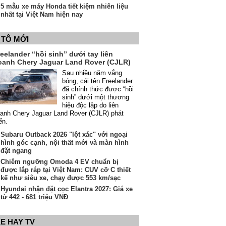
5 mẫu xe máy Honda tiết kiệm nhiên liệu
nhất tại Việt Nam hiện nay
 TÔ MỚI
eelander “hồi sinh” dưới tay liên
oanh Chery Jaguar Land Rover (CJLR)
Sau nhiều năm vắng
bóng, cái tên Freelander
đã chính thức được “hồi
sinh” dưới một thương
hiệu độc lập do liên
anh Chery Jaguar Land Rover (CJLR) phát
iển.
Subaru Outback 2026 "lột xác" với ngoại
hình góc cạnh, nội thất mới và màn hình
đặt ngang
Chiêm ngưỡng Omoda 4 EV chuẩn bị
được lắp ráp tại Việt Nam: CUV cỡ C thiết
kế như siêu xe, chạy được 553 km/sạc
Hyundai nhận đặt cọc Elantra 2027: Giá xe
từ 442 - 681 triệu VNĐ
E HAY TV