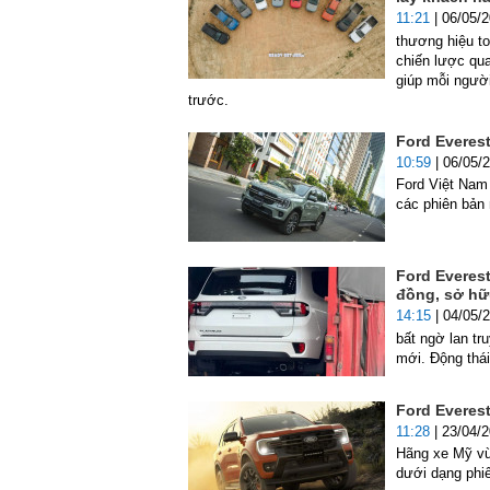
11:21
| 06/05/
thương hiệu t
chiến lược qua
giúp mỗi người
trước.
Ford Everes
10:59
| 06/05/
Ford Việt Nam 
các phiên bản
Ford Everest
đồng, sở hữ
14:15
| 04/05/
bất ngờ lan tr
mới. Động thá
Ford Everest
11:28
| 23/04/
Hãng xe Mỹ vừa
dưới dạng phi