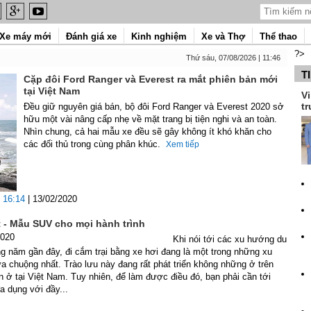
Xe máy mới
Đánh giá xe
Kinh nghiệm
Xe và Thợ
Thể thao
?>
Thứ sáu, 07/08/2026 | 11:46
T
Cặp đôi Ford Ranger và Everest ra mắt phiên bản mới
tại Việt Nam
Vi
tr
Đều giữ nguyên giá bán, bộ đôi Ford Ranger và Everest 2020 sở
hữu một vài nâng cấp nhẹ về mặt trang bị tiện nghi và an toàn.
Nhìn chung, cả hai mẫu xe đều sẽ gây không ít khó khăn cho
các đối thủ trong cùng phân khúc.
Xem tiếp
16:14
| 13/02/2020
t - Mẫu SUV cho mọi hành trình
2020
Khi nói tới các xu hướng du
ng năm gần đây, đi cắm trại bằng xe hơi đang là một trong những xu
 chuộng nhất. Trào lưu này đang rất phát triển không những ở trên
n ở tại Việt Nam. Tuy nhiên, để làm được điều đó, bạn phải cần tới
a dụng với đầy...