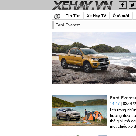
Tin Tức
Xe Hay TV
Ô tô mới
Ford Everest
Ford Everes
14:47
| 03/01/
lịch trong nhữ
hướng được ưa
thế giới mà cò
một chiếc xe đ