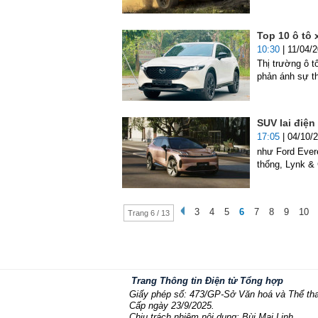
Top 10 ô tô
10:30
| 11/04/
Thị trường ô t
phản ánh sự th
SUV lai điện
17:05
| 04/10/
như Ford Ever
thống, Lynk & 
3
4
5
6
7
8
9
10
Trang 6 / 13
Trang Thông tin Điện tử Tổng hợp
Giấy phép số: 473/GP-Sở Văn hoá và Thể th
Cấp ngày 23/9/2025.
Chịu trách nhiệm nội dung: Bùi Mai Linh