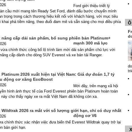
2026
Ford giới thiệu triết lý
oàn cầu mới mang tên Ready Set Ford, đánh dấu bước chuyển mình
n trọng trong cách thương hiệu kết nối với khách hàng, với mục tiêu
 khai phá tiềm năng, theo đuổi đam mê và sẵn sàng cho mọi điều phía
Ô
Fr
d
t nâng cấp dải sản phẩm, bổ sung phiên bản Platinum+
mạnh 300 mã lực
2026
vừa chính thức công bố lộ trình làm mới dải sản phẩm chủ lực với
 nâng cấp dành cho dòng SUV Everest và xe bán tải Ranger.
do
tr
 Platinum 2026 xuất hiện tại Việt Nam: Giá dự đoán 1,7 tỷ
u động cơ xăng EcoBoost
2026
Mới đây, trên mạng xã hội
uyền hình ảnh thực tế của Ford Everest phiên bản Platinum hoàn toàn
i này cho thấy ngày xe ra mắt Việt Nam đã không còn xa.
 Wildtrak 2026 ra mắt với số lượng giới hạn, chỉ có duy nhất
động cơ V6
2026
 chính thức xác nhận việc đưa biến thể Everest Wildtrak quay trở lại
ên bản giới hạn.
X