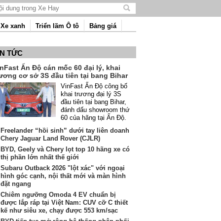
Tìm
kiếm
Xe xanh
Triển lãm Ô tô
Bảng giá
nội
dung
IN TỨC
nFast Ấn Độ cán mốc 60 đại lý, khai
ương cơ sở 3S đầu tiên tại bang Bihar
VinFast Ấn Độ công bố
khai trương đại lý 3S
đầu tiên tại bang Bihar,
đánh dấu showroom thứ
60 của hãng tại Ấn Độ.
Freelander “hồi sinh” dưới tay liên doanh
Chery Jaguar Land Rover (CJLR)
BYD, Geely và Chery lọt top 10 hãng xe có
thị phần lớn nhất thế giới
Subaru Outback 2026 "lột xác" với ngoại
hình góc cạnh, nội thất mới và màn hình
đặt ngang
Chiêm ngưỡng Omoda 4 EV chuẩn bị
được lắp ráp tại Việt Nam: CUV cỡ C thiết
kế như siêu xe, chạy được 553 km/sạc