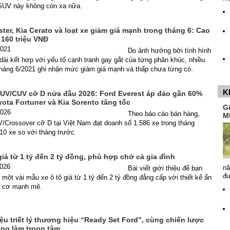
SUV này không còn xa nữa.
ter, Kia Cerato và loạt xe giảm giá mạnh trong tháng 6: Cao
 160 triệu VNĐ
2021
Do ảnh hưởng bởi tình hình
dài kết hợp với yếu tố cạnh tranh gay gắt của từng phân khúc, nhiều
tháng 6/2021 ghi nhận mức giảm giá mạnh và thấp chưa từng có.
K
UV/CUV cỡ D nửa đầu 2026: Ford Everest áp đảo gần 60%
yota Fortuner và Kia Sorento tăng tốc
G
2026
Theo báo cáo bán hàng,
M
/Crossover cỡ D tại Việt Nam đạt doanh số 1.586 xe trong tháng
10 xe so với tháng trước.
giá từ 1 tỷ đến 2 tỷ đồng, phù hợp chở cả gia đình
2026
nă
Bài viết giới thiệu để bạn
đ
một vài mẫu xe ô tô giá từ 1 tỷ đến 2 tỷ đồng đẳng cấp với thiết kế ấn
g cơ mạnh mẽ.
iệu triết lý thương hiệu “Ready Set Ford”, cùng chiến lược
àng làm trọng tâm