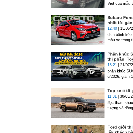
Việt của mẫu 
Subaru Fores
nhất tới gần
12:40
| 15/06/
dịch bệnh kéo 
mẫu xe trong 
Phân khúc S
thị phần, To
15:21
| 21/07/
phân khúc SUV
6/2026, giảm 1
Top xe ô tô 
11:31
| 30/05/
đọc tham khảo 
tượng và độn
Ford giới th
lấy khách h