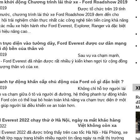
am khởi động Chương trình lái thử xe - Ford Roadshow 2019
2019
Được tổ chức trên 19 tỉnh
 nước, chương trình lái thử xe Ford Roadshow 2019 đem đến cho
hội trải nghiệm chân thực nhất các công nghệ tiên tiến cùng khả năng
ác mẫu xe hiện hành như Ford Everest, Explorer, Ranger và đặc biệt
i hiệu năng cao...
 trực diện vào tường dày, Ford Everest được cư dân mạng
ì độ bền của thân vỏ
2019
Sau vụ va chạm mạnh,
- Ford Everest đã nhận được rất nhiều ý kiến khen ngợi từ cộng đồng
lượng thân vỏ của xe.
anh tự động khẩn cấp chủ động của Ford có gì đặc biệt ?
2019
X
Không chỉ hỗ trợ người lái
ro va chạm giữa ô tô và người đi đường, hệ thống phanh tự động khẩn
R
Ford còn có thể loại bỏ hoàn toàn khả năng va chạm trực diện ở một
đ
giúp người lái điều khiển xe an toàn hơn.
M
 Everest 2022 chạy thử ở Hà Nội, ngày ra mắt khác hàng
Việt không còn xa
2022
 Everest 2022 đã được trông thấy trên cao tốc Hà Nội - Hải Phòng, xe
 hết lớp ngụy trang khiến nhiều người tin rằng ngày ra mắt thị trường
hi