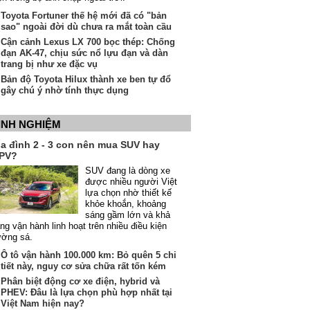
Toyota Fortuner thế hệ mới đã có "bản
sao" ngoài đời dù chưa ra mắt toàn cầu
Cận cảnh Lexus LX 700 bọc thép: Chống
đạn AK-47, chịu sức nổ lựu đạn và dàn
trang bị như xe đặc vụ
Bản độ Toyota Hilux thành xe ben tự đổ
gây chú ý nhờ tính thực dụng
INH NGHIỆM
ia đình 2 - 3 con nên mua SUV hay
PV?
SUV đang là dòng xe
được nhiều người Việt
lựa chọn nhờ thiết kế
khỏe khoắn, khoảng
sáng gầm lớn và khả
ng vận hành linh hoạt trên nhiều điều kiện
ường sá.
Ô tô vận hành 100.000 km: Bỏ quên 5 chi
tiết này, nguy cơ sửa chữa rất tốn kém
Phân biệt động cơ xe điện, hybrid và
PHEV: Đâu là lựa chọn phù hợp nhất tại
Việt Nam hiện nay?