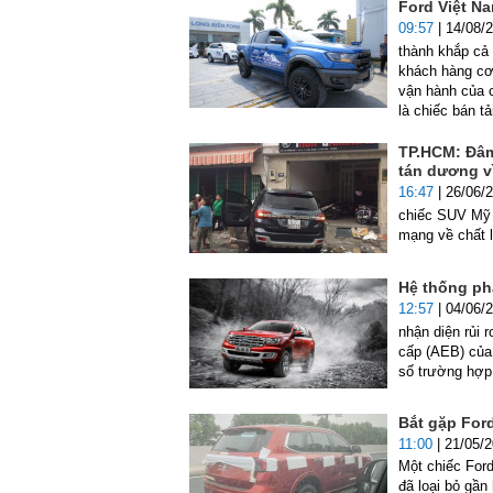
Ford Việt N
09:57
| 14/08/
thành khắp cả
khách hàng cơ 
vận hành của c
là chiếc bán tả
TP.HCM: Đâm
tán dương v
16:47
| 26/06/
chiếc SUV Mỹ 
mạng về chất 
Hệ thống ph
12:57
| 04/06/
nhận diện rủi 
cấp (AEB) của 
số trường hợp 
Bắt gặp Ford
11:00
| 21/05/
Một chiếc Ford
đã loại bỏ gần