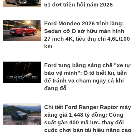
51 đợt triệu hồi năm 2026
Ford Mondeo 2026 trình làng:
Sedan cỡ D sở hữu màn hình
27 inch 4K, tiêu thụ chỉ 4,6L/100
km
Ford tung bằng sáng chế "xe tự
bảo vệ mình": Ô tô biết lùi, tiến
để tránh va chạm ngay cả khi
đang đỗ
Chi tiết Ford Ranger Raptor máy
xăng giá 1,448 tỷ đồng: Công
suất gần 400 mã lực, thay đổi
cuộc chơi bán tải hiệu năng cao