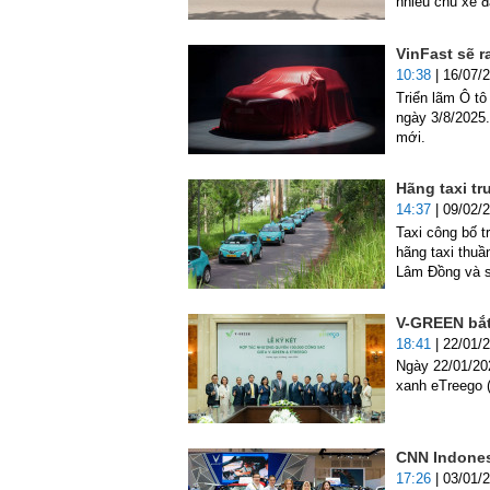
nhiều chủ xe đ
VinFast sẽ r
10:38
| 16/07/
Triển lãm Ô tô
ngày 3/8/2025.
mới.
Hãng taxi tr
14:37
| 09/02/
Taxi công bố t
hãng taxi thuầ
Lâm Đồng và s
V-GREEN bắt 
18:41
| 22/01/
Ngày 22/01/20
xanh eTreego (
CNN Indonesi
17:26
| 03/01/