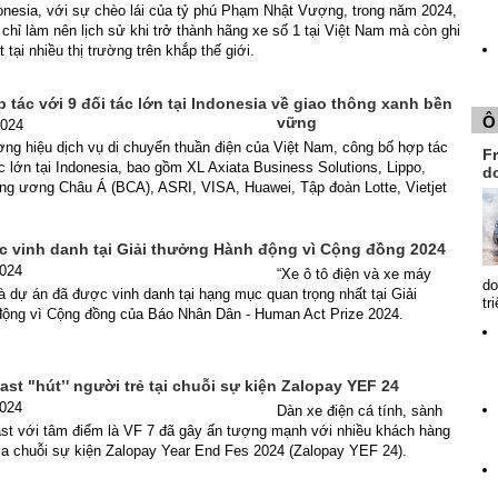
nesia, với sự chèo lái của tỷ phú Phạm Nhật Vượng, trong năm 2024,
chỉ làm nên lịch sử khi trở thành hãng xe số 1 tại Việt Nam mà còn ghi
tại nhiều thị trường trên khắp thế giới.
tác với 9 đối tác lớn tại Indonesia về giao thông xanh bền
Ô
vững
2024
ng hiệu dịch vụ di chuyển thuần điện của Việt Nam, công bố hợp tác
Fr
ác lớn tại Indonesia, bao gồm XL Axiata Business Solutions, Lippo,
d
ng ương Châu Á (BCA), ASRI, VISA, Huawei, Tập đoàn Lotte, Vietjet
c vinh danh tại Giải thưởng Hành động vì Cộng đồng 2024
2024
“Xe ô tô điện và xe máy
do
là dự án đã được vinh danh tại hạng mục quan trọng nhất tại Giải
tr
ộng vì Cộng đồng của Báo Nhân Dân - Human Act Prize 2024.
ast "hút’' người trẻ tại chuỗi sự kiện Zalopay YEF 24
2024
Dàn xe điện cá tính, sành
ast với tâm điểm là VF 7 đã gây ấn tượng mạnh với nhiều khách hàng
ia chuỗi sự kiện Zalopay Year End Fes 2024 (Zalopay YEF 24).