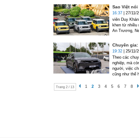
Sao Việt nói
16:37
| 27/11/
viên Duy Khánh
khen từ nhiều 
An Trương, Ne
Chuyên gia: 
19:32
| 25/11/
Theo các chuyê
nghiệp, mà còn
người, việc ch
cũng như thể h
1
2
3
4
5
6
7
8
Trang 2 / 13