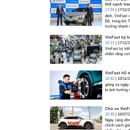
thế cạnh tra
17:03
| 17/11/
định, VinFast 
Độ, trong khi 
trưởng nhanh n
VinFast ký k
10:21
| 17/11/
VinFast ký kết
nhằm tăng cườ
VinFast hỗ 
10:42
| 10/11/
giông và ngập 
bị ảnh hưởng 
Chủ xe VinF
15:40
| 16/07/
Ngày càng đôn
chính sách giá