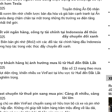
nh hơn Tesla
2025
Truyền thông Ấn Độ nhận
đã vươn lên nhờ chiến lược bản địa hóa và giá bán cạnh tranh tại Ấn
Tesla đang chậm chân tại một trong những thị trường xe điện tăng
hất thế giới.
ết với ngân hàng, công ty tài chính tại Indonesia để thúc
đẩy chuyển đổi xanh
2025
 Biên bản ghi nhớ (MoU) với các đối tác tài chính hàng đầu Indonesia
ng hợp tác trong việc thúc đẩy chuyển đổi xanh.
trợ khách hàng bị ảnh hưởng mưa lũ từ Huế đến Đắk Lắk
2025
Bão số 13 mang theo mưa
lụt diện rộng, khiến nhiều xe VinFast tại khu vực từ Huế đến Đắk Lắk
nghiêm trọng.
X
R
đ
ast chuyển từ thuê pin sang mua pin: Càng đi nhiều, càng
M
lời lớn
2025
g chủ xe điện VinFast chuyển sang sở hữu trọn bộ cả xe và pin nhờ
 hấp dẫn. Không chỉ giúp tiết kiệm hàng trăm triệu đồng về lâu dài,