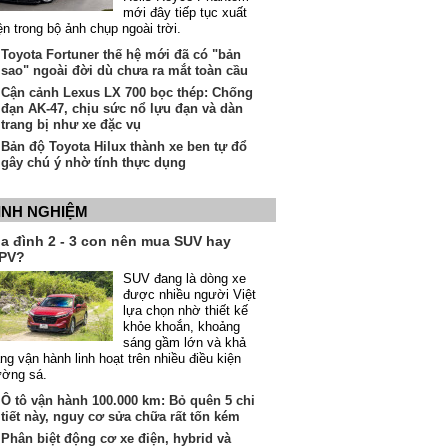
mới đây tiếp tục xuất
ện trong bộ ảnh chụp ngoài trời.
Toyota Fortuner thế hệ mới đã có "bản
sao" ngoài đời dù chưa ra mắt toàn cầu
Cận cảnh Lexus LX 700 bọc thép: Chống
đạn AK-47, chịu sức nổ lựu đạn và dàn
trang bị như xe đặc vụ
Bản độ Toyota Hilux thành xe ben tự đổ
gây chú ý nhờ tính thực dụng
INH NGHIỆM
ia đình 2 - 3 con nên mua SUV hay
PV?
SUV đang là dòng xe
được nhiều người Việt
lựa chọn nhờ thiết kế
khỏe khoắn, khoảng
sáng gầm lớn và khả
ng vận hành linh hoạt trên nhiều điều kiện
ường sá.
Ô tô vận hành 100.000 km: Bỏ quên 5 chi
tiết này, nguy cơ sửa chữa rất tốn kém
Phân biệt động cơ xe điện, hybrid và