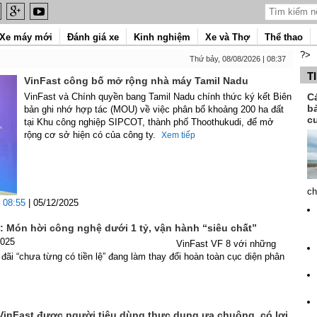
Xe máy mới
Đánh giá xe
Kinh nghiệm
Xe và Thợ
Thể thao
?>
Thứ bảy, 08/08/2026 | 08:37
T
VinFast công bố mở rộng nhà máy Tamil Nadu
VinFast và Chính quyền bang Tamil Nadu chính thức ký kết Biên
C
b
bản ghi nhớ hợp tác (MOU) về việc phân bổ khoảng 200 ha đất
c
tại Khu công nghiệp SIPCOT, thành phố Thoothukudi, để mở
rộng cơ sở hiện có của công ty.
Xem tiếp
ch
08:55
| 05/12/2025
: Món hời công nghệ dưới 1 tỷ, vận hành “siêu chất”
2025
VinFast VF 8 với những
đãi “chưa từng có tiền lệ” đang làm thay đổi hoàn toàn cục diện phân
VinFast được người tiêu dùng thực dụng ưa chuộng, có lợi