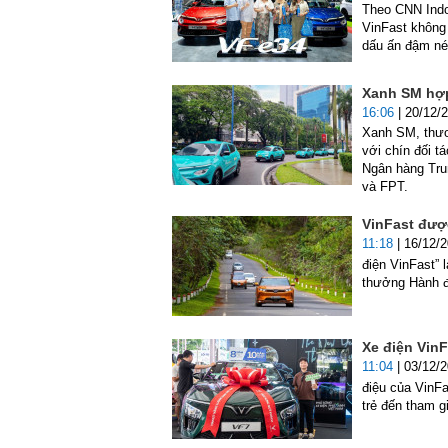
Theo CNN Indo
VinFast không 
dấu ấn đậm nét 
Xanh SM hợp 
16:06
| 20/12/
Xanh SM, thươ
với chín đối t
Ngân hàng Tru
và FPT.
VinFast đượ
11:18
| 16/12/
điện VinFast” 
thưởng Hành đ
Xe điện VinF
11:04
| 03/12/
điệu của VinF
trẻ đến tham g