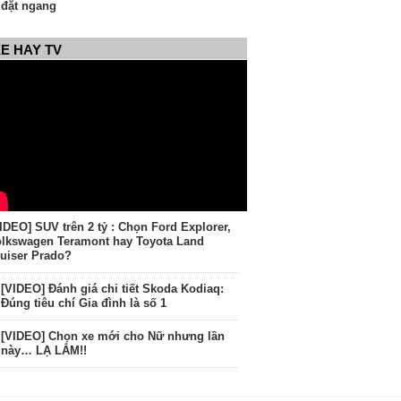
đặt ngang
E HAY TV
IDEO] SUV trên 2 tỷ : Chọn Ford Explorer,
lkswagen Teramont hay Toyota Land
uiser Prado?
[VIDEO] Đánh giá chi tiết Skoda Kodiaq:
Đúng tiêu chí Gia đình là số 1
[VIDEO] Chọn xe mới cho Nữ nhưng lần
này… LẠ LẮM!!