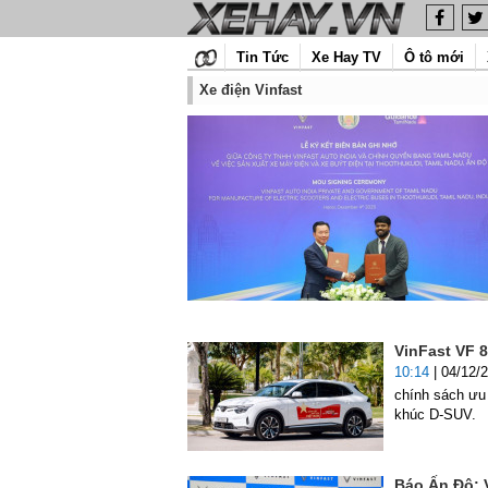
Tin Tức
Xe Hay TV
Ô tô mới
Xe điện Vinfast
VinFast VF 8
10:14
| 04/12/
chính sách ưu 
khúc D-SUV.
Báo Ấn Độ: 