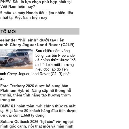
PHEV: Đâu là lựa chọn phù hợp nhất tại
Việt Nam hiện nay?
5 mẫu xe máy Honda tiết kiệm nhiên liệu
nhất tại Việt Nam hiện nay
 TÔ MỚI
eelander “hồi sinh” dưới tay liên
oanh Chery Jaguar Land Rover (CJLR)
Sau nhiều năm vắng
bóng, cái tên Freelander
đã chính thức được “hồi
sinh” dưới một thương
hiệu độc lập do liên
anh Chery Jaguar Land Rover (CJLR) phát
iển.
Ford Territory 2026 được bổ sung bản
Platinum Hybrid: Nâng cấp hệ thống hỗ
trợ lái, thêm tính năng tạo hương thơm
trong xe
BMW X1 hoàn toàn mới chính thức ra mắt
tại Việt Nam: 80 khách hàng đầu tiên được
ưu đãi còn 1,668 tỷ đồng
Subaru Outback 2026 "lột xác" với ngoại
hình góc cạnh, nội thất mới và màn hình