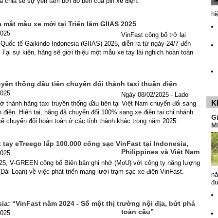
ã chia sẻ sự yên tâm bởi độ bền của pin xe điện.
hi
a mắt mẫu xe mới tại Triển lãm GIIAS 2025
2025
VinFast công bố trở lại
 Quốc tế Gaikindo Indonesia (GIIAS) 2025, diễn ra từ ngày 24/7 đến
 Tại sự kiện, hãng sẽ giới thiệu một mẫu xe tay lái nghịch hoàn toàn
uyền thống đầu tiên chuyển đổi thành taxi thuần điện
2025
Ngày 08/02/2025 - Lado
K
rở thành hãng taxi truyền thống đầu tiên tại Việt Nam chuyển đổi sang
n điện. Hiện tại, hãng đã chuyển đổi 100% sang xe điện tại chi nhánh
G
ẽ chuyển đổi hoàn toàn ở các tỉnh thành khác trong năm 2025.
M
tay eTreego lắp 100.000 cổng sạc VinFast tại Indonesia,
Philippines và Việt Nam
2025
25, V-GREEN công bố Biên bản ghi nhớ (MoU) với công ty năng lượng
Đài Loan) về việc phát triển mạng lưới trạm sạc xe điện VinFast.
nă
đ
a: “VinFast năm 2024 - Số một thị trường nội địa, bứt phá
toàn cầu”
2025