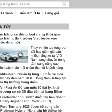
Tìm
kiếm
Xe xanh
Triển lãm Ô tô
Bảng giá
nội
dung
IN TỨC
ác hãng xe đồng loạt nâng thời gian
ảo hành, thị trường Việt bước vào
uộc đua mới
Thay vì liên tục tung ưu
đãi hay giảm giá bán,
nhiều hãng xe tại Việt
Nam đang chuyển trọng
tâm sang nâng cao
ính sách hậu mãi nhằm thu hút khách hàng.
Mitsubishi chuẩn bị tung 13 mẫu xe mới
từ nay đến năm 2031: Đông Nam Á tiếp tục
là thị trường trọng điểm
VinFast Ấn Độ cán mốc 60 đại lý, khai
trương cơ sở 3S đầu tiên tại bang Bihar
Freelander “hồi sinh” dưới tay liên doanh
Chery Jaguar Land Rover (CJLR)
Ford Territory 2026 được bổ sung bản
Platinum Hybrid: Nâng cấp hệ thống hỗ