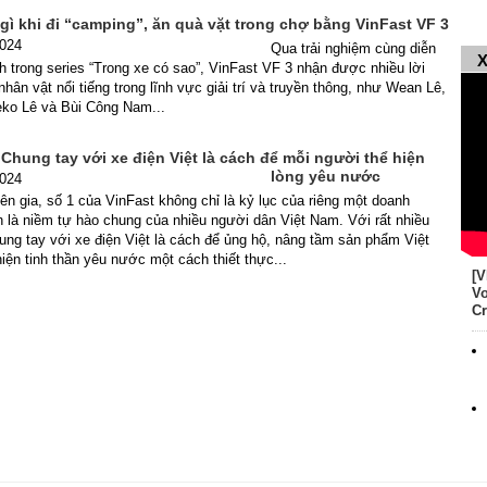
 gì khi đi “camping”, ăn quà vặt trong chợ bằng VinFast VF 3
2024
Qua trải nghiệm cùng diễn
X
 trong series “Trong xe có sao”, VinFast VF 3 nhận được nhiều lời
nhân vật nổi tiếng trong lĩnh vực giải trí và truyền thông, như Wean Lê,
ko Lê và Bùi Công Nam...
Chung tay với xe điện Việt là cách để mỗi người thể hiện
lòng yêu nước
2024
n gia, số 1 của VinFast không chỉ là kỷ lục của riêng một doanh
 là niềm tự hào chung của nhiều người dân Việt Nam. Với rất nhiều
ung tay với xe điện Việt là cách để ủng hộ, nâng tầm sản phẩm Việt
iện tinh thần yêu nước một cách thiết thực...
[V
Vo
Cr