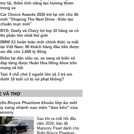
trợ lái, thêm tính năng tạo hương thơm
trong xe
Car Choice Awards 2026 trở lại với chủ đề
mới "Shaping The Next Drive - Kiến tạo
chuẩn mực mới"
BYD, Geely và Chery lọt top 10 hãng xe có
thị phần lớn nhất thế giới
BMW X1 hoàn toàn mới chính thức ra mắt
tại Việt Nam: 80 khách hàng đầu tiên được
ưu đãi còn 1,668 tỷ đồng
Điểm lại dàn siêu xe, xe sang và biển số
đẹp từng được Huấn Hoa Hồng khoe trên
mạng xã hội
Taxi 4 chỗ chở 2 người lớn và 3 trẻ em
dưới 10 tuổi có bị xử phạt không?
E VÀ THỢ
olls-Royce Phantom khoác lớp áo mới
ầy sang chảnh sau màn "dao kéo" của
ansory
Sau khi ra mắt hồi đầu
năm 2026, bản độ
Mansory Pearl dành cho
Rolls-Royce Phantom