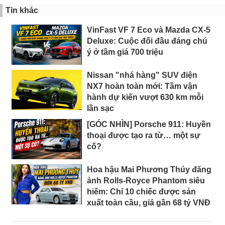
Tin khác
VinFast VF 7 Eco và Mazda CX-5
Deluxe: Cuộc đối đầu đáng chú
ý ở tầm giá 700 triệu
Nissan "nhá hàng" SUV điện
NX7 hoàn toàn mới: Tầm vận
hành dự kiến vượt 630 km mỗi
lần sạc
[GÓC NHÌN] Porsche 911: Huyền
thoại được tạo ra từ… một sự
cố?
Hoa hậu Mai Phương Thúy đăng
ảnh Rolls-Royce Phantom siêu
hiếm: Chỉ 10 chiếc được sản
xuất toàn cầu, giá gần 68 tỷ VNĐ