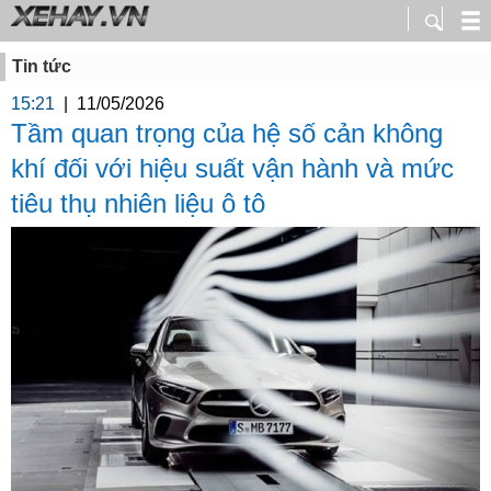
Tin tức
15:21
|
11/05/2026
Tầm quan trọng của hệ số cản không
khí đối với hiệu suất vận hành và mức
tiêu thụ nhiên liệu ô tô