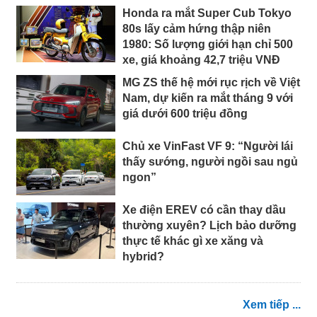
Honda ra mắt Super Cub Tokyo
80s lấy cảm hứng thập niên
1980: Số lượng giới hạn chỉ 500
xe, giá khoảng 42,7 triệu VNĐ
MG ZS thế hệ mới rục rịch về Việt
Nam, dự kiến ra mắt tháng 9 với
giá dưới 600 triệu đồng
Chủ xe VinFast VF 9: “Người lái
thấy sướng, người ngồi sau ngủ
ngon”
Xe điện EREV có cần thay dầu
thường xuyên? Lịch bảo dưỡng
thực tế khác gì xe xăng và
hybrid?
Xem tiếp ...