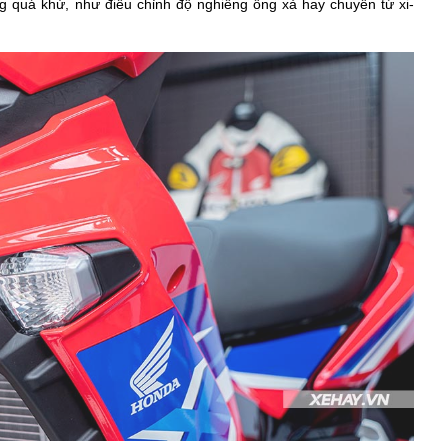
g quá khứ, như điều chỉnh độ nghiêng ống xả hay chuyển từ xi-