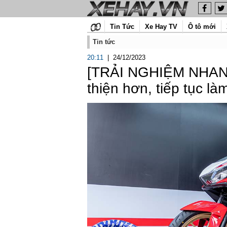
Tin Tức
Xe Hay TV
Ô tô mới
Tin tức
20:11
|
24/12/2023
[TRẢI NGHIỆM NHANH
thiện hơn, tiếp tục l