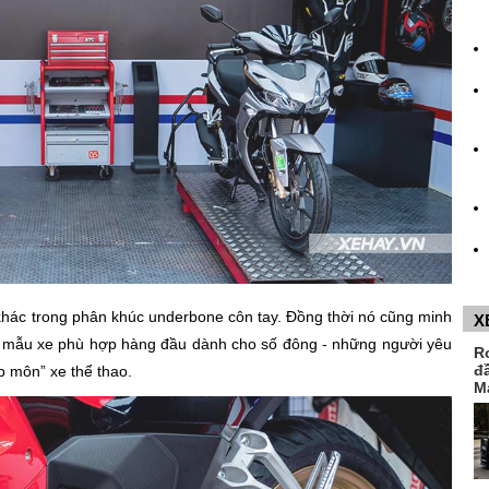
khác trong phân khúc underbone côn tay. Đồng thời nó cũng minh
X
à mẫu xe phù hợp hàng đầu dành cho số đông - những người yêu
R
đ
 môn” xe thể thao.
M