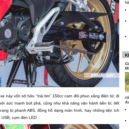
hi
K
G
M
xe này vốn sở hữu “trái tim” 150cc cam đôi phun xăng điện tử; đi
nă
đ
 bởi sức mạnh bứt phá, cũng như khả năng vận hành bền bỉ, tiết
rang bị phanh ABS, đồng hồ dạng màn hình, hay những tiện ích
ạc USB, cụm đèn LED…