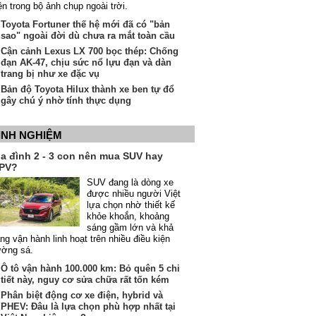
ện trong bộ ảnh chụp ngoài trời.
Toyota Fortuner thế hệ mới đã có "bản
sao" ngoài đời dù chưa ra mắt toàn cầu
Cận cảnh Lexus LX 700 bọc thép: Chống
đạn AK-47, chịu sức nổ lựu đạn và dàn
trang bị như xe đặc vụ
Bản độ Toyota Hilux thành xe ben tự đổ
gây chú ý nhờ tính thực dụng
INH NGHIỆM
ia đình 2 - 3 con nên mua SUV hay
PV?
SUV đang là dòng xe
được nhiều người Việt
lựa chọn nhờ thiết kế
khỏe khoắn, khoảng
sáng gầm lớn và khả
ng vận hành linh hoạt trên nhiều điều kiện
ường sá.
Ô tô vận hành 100.000 km: Bỏ quên 5 chi
tiết này, nguy cơ sửa chữa rất tốn kém
Phân biệt động cơ xe điện, hybrid và
PHEV: Đâu là lựa chọn phù hợp nhất tại