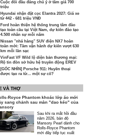
Cuộc đối đầu đáng chú ý ở tầm giá 700
triệu
Hyundai nhận đặt cọc Elantra 2027: Giá xe
từ 442 - 681 triệu VNĐ
Ford hoàn thiện hệ thống trung tâm đào
tạo toàn cầu tại Việt Nam, dự kiến đào tạo
4.500 nhân sự mỗi năm
Nissan "nhá hàng" SUV điện NX7 hoàn
toàn mới: Tầm vận hành dự kiến vượt 630
km mỗi lần sạc
VinFast VF Wild lộ diện bản thương mại:
Rộ tin đồn sở hữu hệ truyền động EREV
[GÓC NHÌN] Porsche 911: Huyền thoại
được tạo ra từ… một sự cố?
E VÀ THỢ
olls-Royce Phantom khoác lớp áo mới
ầy sang chảnh sau màn "dao kéo" của
ansory
Sau khi ra mắt hồi đầu
năm 2026, bản độ
Mansory Pearl dành cho
Rolls-Royce Phantom
mới đây tiếp tục xuất