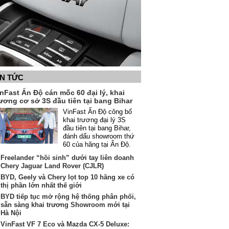
IN TỨC
nFast Ấn Độ cán mốc 60 đại lý, khai
ương cơ sở 3S đầu tiên tại bang Bihar
VinFast Ấn Độ công bố
khai trương đại lý 3S
đầu tiên tại bang Bihar,
đánh dấu showroom thứ
60 của hãng tại Ấn Độ.
Freelander “hồi sinh” dưới tay liên doanh
Chery Jaguar Land Rover (CJLR)
BYD, Geely và Chery lọt top 10 hãng xe có
thị phần lớn nhất thế giới
BYD tiếp tục mở rộng hệ thống phân phối,
sẵn sàng khai trương Showroom mới tại
Hà Nội
VinFast VF 7 Eco và Mazda CX-5 Deluxe: