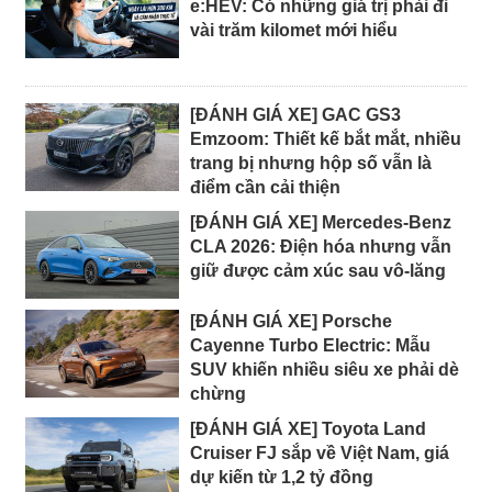
e:HEV: Có những giá trị phải đi
vài trăm kilomet mới hiểu
[ĐÁNH GIÁ XE] GAC GS3
Emzoom: Thiết kế bắt mắt, nhiều
trang bị nhưng hộp số vẫn là
điểm cần cải thiện
[ĐÁNH GIÁ XE] Mercedes-Benz
CLA 2026: Điện hóa nhưng vẫn
giữ được cảm xúc sau vô-lăng
[ĐÁNH GIÁ XE] Porsche
Cayenne Turbo Electric: Mẫu
SUV khiến nhiều siêu xe phải dè
chừng
[ĐÁNH GIÁ XE] Toyota Land
Cruiser FJ sắp về Việt Nam, giá
dự kiến từ 1,2 tỷ đồng