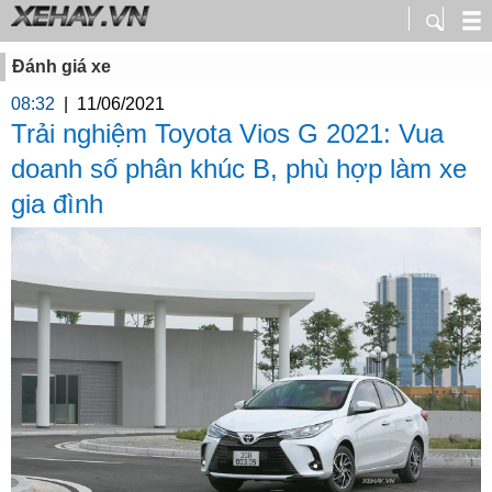
Đánh giá xe
08:32
|
11/06/2021
Trải nghiệm Toyota Vios G 2021: Vua
doanh số phân khúc B, phù hợp làm xe
gia đình