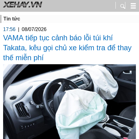
Tin tức
17:56
|
08/07/2026
VAMA tiếp tục cảnh báo lỗi túi khí
Takata, kêu gọi chủ xe kiểm tra để thay
thế miễn phí