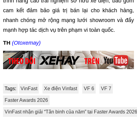
trình nâng cao trải nghiệm sở hữu xe điện, bao gồm
cam kết đảm bảo giá trị bán lại cho khách hàng,
nhanh chóng mở rộng mạng lưới showroom và đẩy
mạnh hợp tác dịch vụ trên phạm vi toàn quốc.
TH
(Otoxemay)
Tags:
VinFast
Xe điện Vinfast
VF 6
VF 7
Faster Awards 2026
VinFast nhận giải “Tân binh của năm” tại Faster Awards 202