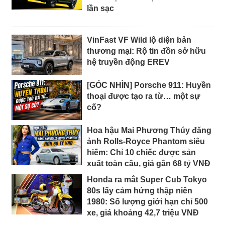
lần sạc
VinFast VF Wild lộ diện bản
thương mại: Rộ tin đồn sở hữu
hệ truyền động EREV
[GÓC NHÌN] Porsche 911: Huyền
thoại được tạo ra từ… một sự
cố?
Hoa hậu Mai Phương Thúy đăng
ảnh Rolls-Royce Phantom siêu
hiếm: Chỉ 10 chiếc được sản
xuất toàn cầu, giá gần 68 tỷ VNĐ
Honda ra mắt Super Cub Tokyo
80s lấy cảm hứng thập niên
1980: Số lượng giới hạn chỉ 500
xe, giá khoảng 42,7 triệu VNĐ