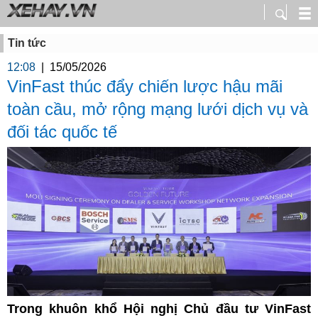
Tin tức
12:08
|
15/05/2026
VinFast thúc đẩy chiến lược hậu mãi
toàn cầu, mở rộng mạng lưới dịch vụ và
đối tác quốc tế
Trong khuôn khổ Hội nghị Chủ đầu tư VinFast