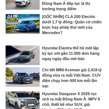
Đông Nam Á tiếp tục là thị
trường trọng điểm
[GÓC NHÌN] CLA 200 Electric
dưới 1,7 tỷ đồng: Quân cờ chiến
lược hay phép thử mới của
Mercedes?
Hyundai Elantra thế hệ mới lập
kỷ lục với gần 11.000 đơn hàng
ngay ngày đầu mở bán
Chi tiết MINI Aceman giá 2,419 tỷ
đồng vừa ra mắt Việt Nam: CUV
điện chạy hơn 400 km mỗi lần
sạc
Hyundai Stargazer X 2026 rục
rịch ra mắt Đông Nam Á: MPV 6
chỗ, thiết kế như SUV, giá