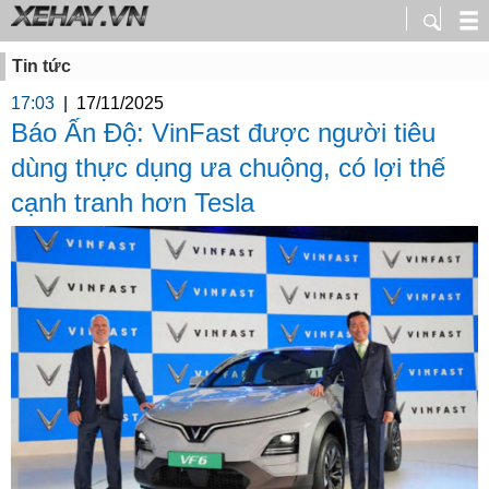
Tin tức
17:03
|
17/11/2025
Báo Ấn Độ: VinFast được người tiêu
dùng thực dụng ưa chuộng, có lợi thế
cạnh tranh hơn Tesla