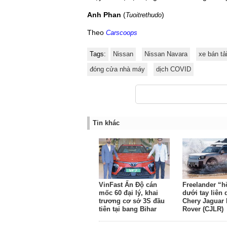
Anh Phan
(
)
Tuoitrethudo
Theo
Carscoops
Tags:
Nissan
Nissan Navara
xe bán tả
đóng cửa nhà máy
dịch COVID
Tin khác
VinFast Ấn Độ cán
Freelander “h
mốc 60 đại lý, khai
dưới tay liên
trương cơ sở 3S đầu
Chery Jaguar
tiên tại bang Bihar
Rover (CJLR)