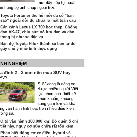
mới đây tiếp tục xuất
ện trong bộ ảnh chụp ngoài trời.
Toyota Fortuner thế hệ mới đã có "bản
sao" ngoài đời dù chưa ra mắt toàn cầu
Cận cảnh Lexus LX 700 bọc thép: Chống
đạn AK-47, chịu sức nổ lựu đạn và dàn
trang bị như xe đặc vụ
Bản độ Toyota Hilux thành xe ben tự đổ
gây chú ý nhờ tính thực dụng
INH NGHIỆM
ia đình 2 - 3 con nên mua SUV hay
PV?
SUV đang là dòng xe
được nhiều người Việt
lựa chọn nhờ thiết kế
khỏe khoắn, khoảng
sáng gầm lớn và khả
ng vận hành linh hoạt trên nhiều điều kiện
ường sá.
Ô tô vận hành 100.000 km: Bỏ quên 5 chi
tiết này, nguy cơ sửa chữa rất tốn kém
Phân biệt động cơ xe điện, hybrid và