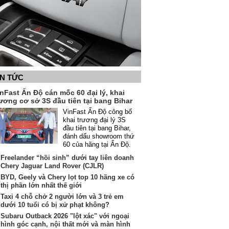
IN TỨC
nFast Ấn Độ cán mốc 60 đại lý, khai
ương cơ sở 3S đầu tiên tại bang Bihar
VinFast Ấn Độ công bố
khai trương đại lý 3S
đầu tiên tại bang Bihar,
đánh dấu showroom thứ
60 của hãng tại Ấn Độ.
Freelander “hồi sinh” dưới tay liên doanh
Chery Jaguar Land Rover (CJLR)
BYD, Geely và Chery lọt top 10 hãng xe có
thị phần lớn nhất thế giới
Taxi 4 chỗ chở 2 người lớn và 3 trẻ em
dưới 10 tuổi có bị xử phạt không?
Subaru Outback 2026 "lột xác" với ngoại
hình góc cạnh, nội thất mới và màn hình