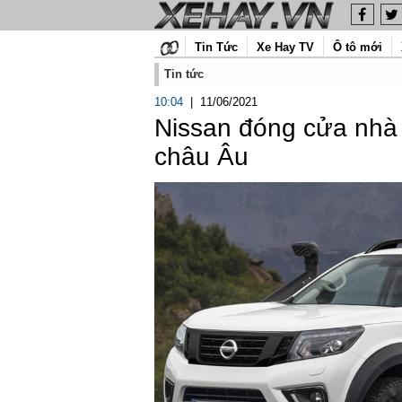
Tin Tức
Xe Hay TV
Ô tô mới
Tin tức
10:04
|
11/06/2021
Nissan đóng cửa nhà 
châu Âu