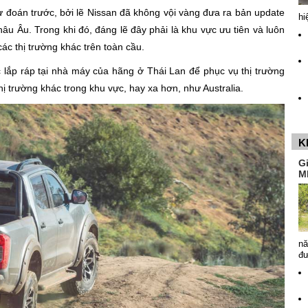
 đoán trước, bởi lẽ Nissan đã không vội vàng đưa ra bản update
hi
âu Âu. Trong khi đó, đáng lẽ đây phải là khu vực ưu tiên và luôn
c thị trường khác trên toàn cầu.
 lắp ráp tại nhà máy của hãng ở Thái Lan để phục vụ thị trường
ị trường khác trong khu vực, hay xa hơn, như Australia.
K
G
M
nă
đ