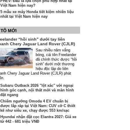
PHEV: Đâu là lựa chọn phù hợp nhất tại
Việt Nam hiện nay?
5 mẫu xe máy Honda tiết kiệm nhiên liệu
nhất tại Việt Nam hiện nay
 TÔ MỚI
eelander “hồi sinh” dưới tay liên
oanh Chery Jaguar Land Rover (CJLR)
Sau nhiều năm vắng
bóng, cái tên Freelander
đã chính thức được “hồi
sinh” dưới một thương
hiệu độc lập do liên
anh Chery Jaguar Land Rover (CJLR) phát
iển.
Subaru Outback 2026 "lột xác" với ngoại
hình góc cạnh, nội thất mới và màn hình
đặt ngang
Chiêm ngưỡng Omoda 4 EV chuẩn bị
được lắp ráp tại Việt Nam: CUV cỡ C thiết
kế như siêu xe, chạy được 553 km/sạc
Hyundai nhận đặt cọc Elantra 2027: Giá xe
từ 442 - 681 triệu VNĐ