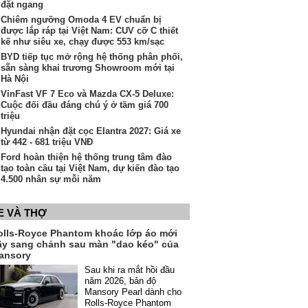
đặt ngang
Chiêm ngưỡng Omoda 4 EV chuẩn bị
được lắp ráp tại Việt Nam: CUV cỡ C thiết
kế như siêu xe, chạy được 553 km/sạc
BYD tiếp tục mở rộng hệ thống phân phối,
sẵn sàng khai trương Showroom mới tại
Hà Nội
VinFast VF 7 Eco và Mazda CX-5 Deluxe:
Cuộc đối đầu đáng chú ý ở tầm giá 700
triệu
Hyundai nhận đặt cọc Elantra 2027: Giá xe
từ 442 - 681 triệu VNĐ
Ford hoàn thiện hệ thống trung tâm đào
tạo toàn cầu tại Việt Nam, dự kiến đào tạo
4.500 nhân sự mỗi năm
E VÀ THỢ
olls-Royce Phantom khoác lớp áo mới
ầy sang chảnh sau màn "dao kéo" của
ansory
Sau khi ra mắt hồi đầu
năm 2026, bản độ
Mansory Pearl dành cho
Rolls-Royce Phantom