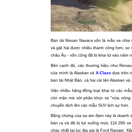
Bán tải Nissan Navara vốn là mẫu xe chia
và gặt hái được nhiều thành công hơn, so vớ
châu Âu - vốn cũng đã bị khai tử vào năm n
Bên cạnh đó, các thương hiệu như Renault
của mình là Alaskan và
X-Class
dựa trên n
bán tải Nhật Bản, cả hai cái tên Alaskan v
Việc nhiều hãng đồng loạt khai tử các mẫu
còn mặn mà với phân khúc xe "nửa nông d
chuyển dịch lên các mẫu SUV lịch sự hơn.
Bằng chứng của sự ảm đạm này là doanh số
bán ra và đã bị tụt xuống mức 116.280 x
chạy nhất tại lục địa già là Ford Ranger. Xế