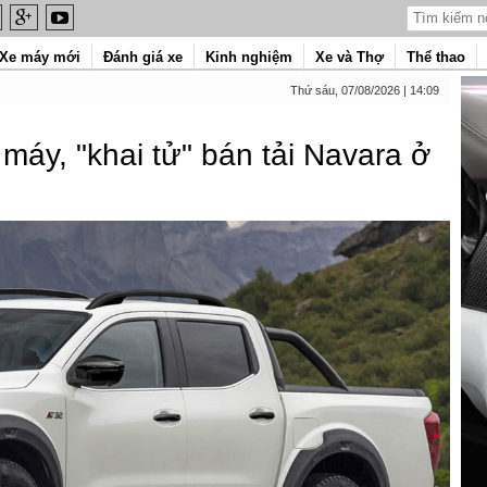
Xe máy mới
Đánh giá xe
Kinh nghiệm
Xe và Thợ
Thể thao
Thứ sáu, 07/08/2026 | 14:09
máy, "khai tử" bán tải Navara ở