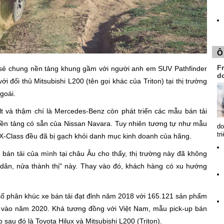
Ô
Fr
 sẻ chung nền tảng khung gầm với người anh em SUV Pathfinder
d
i đối thủ Mitsubishi L200 (tên gọi khác của Triton) tại thị trường
goái.
 và thậm chí là Mercedes-Benz còn phát triển các mẫu bán tải
ền tảng có sẵn của Nissan Navara. Tuy nhiên tương tự như mẫu
do
tr
à X-Class đều đã bị gạch khỏi danh mục kinh doanh của hãng.
 bán tải của mình tại châu Âu cho thấy, thị trường này đã không
ân, nửa thành thị" này. Thay vào đó, khách hàng có xu hướng
 phân khúc xe bán tải đạt đỉnh năm 2018 với 165.121 sản phẩm
e vào năm 2020. Khá tương đồng với Việt Nam, mẫu pick-up bán
p sau đó là Toyota Hilux và Mitsubishi L200 (Triton).