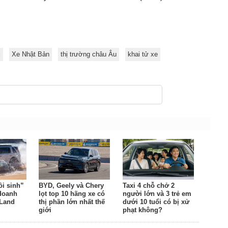
i
Xe Nhật Bản
thị trường châu Âu
khai tử xe
ồi sinh”
BYD, Geely và Chery
Taxi 4 chỗ chở 2
 doanh
lọt top 10 hãng xe có
người lớn và 3 trẻ em
 Land
thị phần lớn nhất thế
dưới 10 tuổi có bị xử
giới
phạt không?