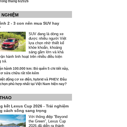
rong tháng 6/2026
H NGHIỆM
đình 2 - 3 con nên mua SUV hay
?
SUV đang là dòng xe
được nhiều người Việt
lựa chọn nhờ thiết kế
khỏe khoắn, khoảng
sáng gầm lớn và khả
ận hành linh hoạt trên nhiều điều kiện
g sá.
ận hành 100.000 km: Bỏ quên 5 chi tiết này,
cơ sửa chữa rất tốn kém
iệt động cơ xe điện, hybrid và PHEV: Đâu
 chọn phù hợp nhất tại Việt Nam hiện nay?
 THAO
g kết Lexus Cup 2026 - Trải nghiệm
g cách sống sang trọng
Với thông điệp “Beyond
the Green”, Lexus Cup
2026 đã diễn ra thành