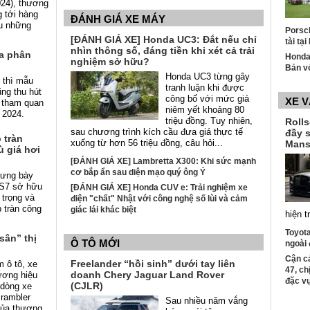
24), thương
 tới hàng
ĐÁNH GIÁ XE MÁY
u những
Porsch
t
[ĐÁNH GIÁ XE] Honda UC3: Đắt nếu chỉ
tài tạ
nhìn thông số, đáng tiền khi xét cả trải
a phân
Honda
nghiệm sở hữu?
Bản v
Honda UC3 từng gây
 thì mẫu
tranh luận khi được
g thu hút
công bố với mức giá
XE 
 tham quan
niêm yết khoảng 80
 2024.
triệu đồng. Tuy nhiên,
Roll
sau chương trình kích cầu đưa giá thực tế
đầy 
 tràn
xuống từ hơn 56 triệu đồng, câu hỏi...
Mans
 giá hơi
[ĐÁNH GIÁ XE] Lambretta X300: Khi sức mạnh
cơ bắp ẩn sau diện mạo quý ông Ý
rưng bày
LS7 sở hữu
[ĐÁNH GIÁ XE] Honda CUV e: Trải nghiệm xe
 trọng và
điện "chất" Nhật với công nghệ số lùi và cảm
p tràn công
giác lái khác biệt
hiện t
Toyota
sân” thị
Ô TÔ MỚI
ngoài 
Cận c
Freelander “hồi sinh” dưới tay liên
m ô tô, xe
47, ch
doanh Chery Jaguar Land Rover
ương hiệu
đặc v
(CJLR)
 dòng xe
rambler
Sau nhiều năm vắng
của thương