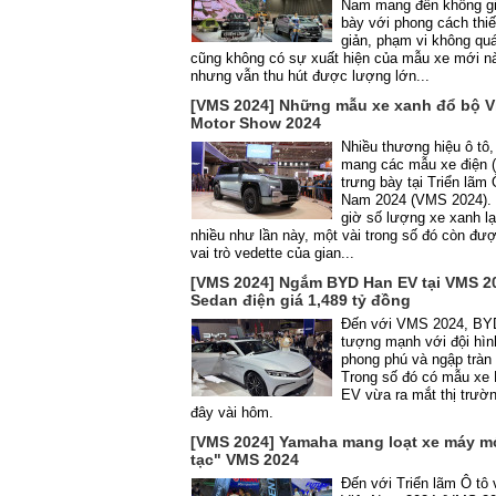
Nam mang đến không gi
bày với phong cách thiết
giản, phạm vi không qu
cũng không có sự xuất hiện của mẫu xe mới nà
nhưng vẫn thu hút được lượng lớn...
[VMS 2024] Những mẫu xe xanh đổ bộ V
Motor Show 2024
Nhiều thương hiệu ô tô
mang các mẫu xe điện 
trưng bày tại Triển lãm 
Nam 2024 (VMS 2024).
giờ số lượng xe xanh lạ
nhiều như lần này, một vài trong số đó còn đư
vai trò vedette của gian...
[VMS 2024] Ngắm BYD Han EV tại VMS 2
Sedan điện giá 1,489 tỷ đồng
Đến với VMS 2024, BY
tượng mạnh với đội hìn
phong phú và ngập tràn 
Trong số đó có mẫu xe
EV vừa ra mắt thị trườ
đây vài hôm.
[VMS 2024] Yamaha mang loạt xe máy m
tạc" VMS 2024
Đến với Triển lãm Ô tô