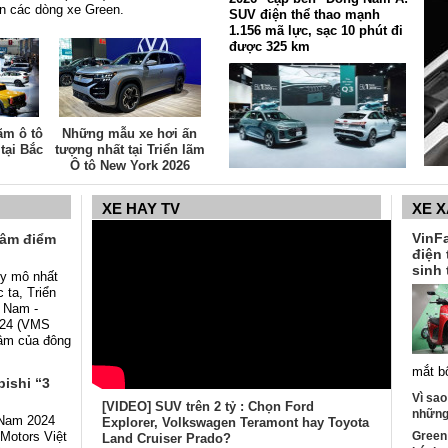
ến các dòng xe Green.
SUV điện thể thao mạnh
1.156 mã lực, sạc 10 phút đi
được 325 km
ãm ô tô
Những mẫu xe hơi ấn
 tại Bắc
tượng nhất tại Triển lãm
Ô tô New York 2026
Audi Q3 2026 ra mắt Đông
Nam Á với diện mạo lột xác
XE HAY TV
XE 
và công nghệ tiết kiệm nhiên
liệu đột phá
VinFa
Tâm điểm
điện 
sinh 
uy mô nhất
 ta, Triển
 Nam -
024 (VMS
tâm của đông
mắt b
ishi “3
Vì sao
[VIDEO] SUV trên 2 tỷ : Chọn Ford
những 
t Nam 2024
Explorer, Volkswagen Teramont hay Toyota
 Motors Việt
Green
Land Cruiser Prado?