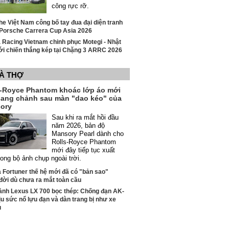
công rực rỡ.
e Việt Nam công bố tay đua đại diện tranh
i Porsche Carrera Cup Asia 2026
 Racing Vietnam chinh phục Motegi - Nhật
ới chiến thắng kép tại Chặng 3 ARRC 2026
VÀ THỢ
s-Royce Phantom khoác lớp áo mới
sang chảnh sau màn "dao kéo" của
ory
Sau khi ra mắt hồi đầu
năm 2026, bản độ
Mansory Pearl dành cho
Rolls-Royce Phantom
mới đây tiếp tục xuất
rong bộ ảnh chụp ngoài trời.
 Fortuner thế hệ mới đã có "bản sao"
đời dù chưa ra mắt toàn cầu
ảnh Lexus LX 700 bọc thép: Chống đạn AK-
ịu sức nổ lựu đạn và dàn trang bị như xe
ụ