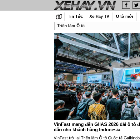
Tin Tức
Xe Hay TV
Ô tô mới
Triển lãm Ô tô
VinFast mang đến GIIAS 2026 dải ô tô đ
dẫn cho khách hàng Indonesia
VinFast trở lại Triển lãm Ô tô Quốc tế Gaikind