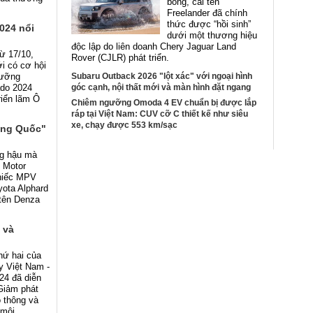
bóng, cái tên
Freelander đã chính
thức được “hồi sinh”
024 nổi
dưới một thương hiệu
độc lập do liên doanh Chery Jaguar Land
từ 17/10,
Rover (CJLR) phát triển.
i có cơ hội
gưỡng
Subaru Outback 2026 "lột xác" với ngoại hình
ado 2024
góc cạnh, nội thất mới và màn hình đặt ngang
riển lãm Ô
Chiêm ngưỡng Omoda 4 EV chuẩn bị được lắp
ráp tại Việt Nam: CUV cỡ C thiết kế như siêu
xe, chạy được 553 km/sạc
ung Quốc"
ng hậu mà
 Motor
chiếc MPV
ota Alphard
tên Denza
 và
hứ hai của
y Việt Nam -
24 đã diễn
“Giảm phát
o thông và
 môi