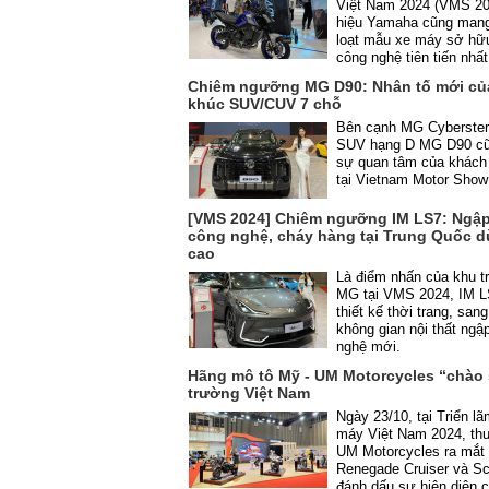
Việt Nam 2024 (VMS 20
hiệu Yamaha cũng mang
loạt mẫu xe máy sở hữ
công nghệ tiên tiến nhấ
Chiêm ngưỡng MG D90: Nhân tố mới củ
khúc SUV/CUV 7 chỗ
Bên cạnh MG Cyberster
SUV hạng D MG D90 cũn
sự quan tâm của khách
tại Vietnam Motor Show
[VMS 2024] Chiêm ngưỡng IM LS7: Ngập
công nghệ, cháy hàng tại Trung Quốc dù
cao
Là điểm nhấn của khu t
MG tại VMS 2024, IM 
thiết kế thời trang, sang
không gian nội thất ngậ
nghệ mới.
Hãng mô tô Mỹ - UM Motorcycles “chào 
trường Việt Nam
Ngày 23/10, tại Triển lã
máy Việt Nam 2024, th
UM Motorcycles ra mắt
Renegade Cruiser và Sc
đánh dấu sự hiện diện 