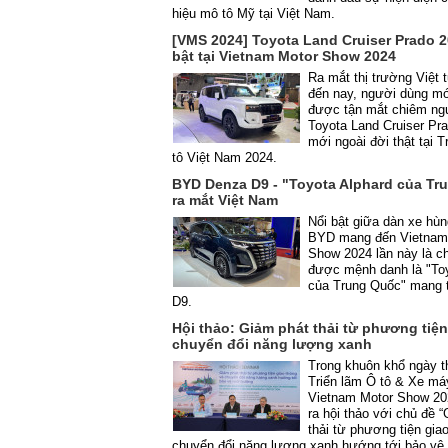
hiệu mô tô Mỹ tại Việt Nam.
[VMS 2024] Toyota Land Cruiser Prado 2
bật tại Vietnam Motor Show 2024
Ra mắt thị trường Việt 
đến nay, người dùng mớ
được tận mắt chiêm n
Toyota Land Cruiser Pr
mới ngoài đời thật tại T
tô Việt Nam 2024.
BYD Denza D9 - "Toyota Alphard của Tr
ra mắt Việt Nam
Nổi bật giữa dàn xe hù
BYD mang đến Vietnam
Show 2024 lần này là 
được mệnh danh là "Toy
của Trung Quốc" mang 
D9.
Hội thảo: Giảm phát thải từ phương tiện
chuyển đổi năng lượng xanh
Trong khuôn khổ ngày t
Triển lãm Ô tô & Xe má
Vietnam Motor Show 20
ra hội thảo với chủ đề 
thải từ phương tiện gia
chuyển đổi năng lượng xanh hướng tới bảo vệ