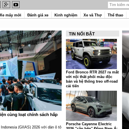
Xe máy mới
Đánh giá xe
Kinh nghiệm
Xe và Thợ
Thể thao
TIN NỔI BẬT
Ford Bronco RTR 2027 ra mắt
với nội thất phối màu độc
bản và hệ thống treo off-road
cải tiến
iện cùng loạt chính sách hấp
Porsche Cayenne Electric
o Indonesia (GIIAS) 2026 với dàn ô tô
2026 "cập bến" Đông Nam Á: