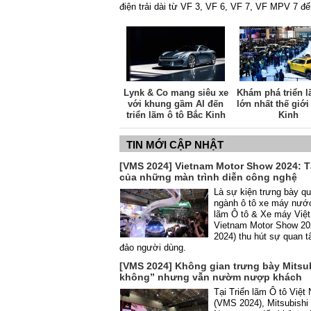
điện trải dài từ VF 3, VF 6, VF 7, VF MPV 7 đ
Lynk & Co mang siêu xe
Khám phá triển l
với khung gầm AI đến
lớn nhất thế giới
triển lãm ô tô Bắc Kinh
Kinh
2026
TIN MỚI CẬP NHẬT
[VMS 2024] Vietnam Motor Show 2024: 
của những màn trình diễn công nghệ
Là sự kiện trưng bày q
ngành ô tô xe máy nước
lãm Ô tô & Xe máy Việt
Vietnam Motor Show 2
2024) thu hút sự quan 
đảo người dùng.
[VMS 2024] Không gian trưng bày Mitsub
không” nhưng vẫn nườm nượp khách
Tại Triển lãm Ô tô Việ
(VMS 2024), Mitsubishi