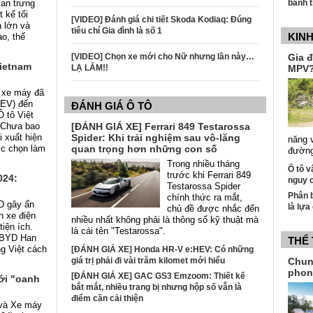
an trưng
bánh t
 kế tối
[VIDEO] Đánh giá chi tiết Skoda Kodiaq: Đúng
á lớn và
tiêu chí Gia đình là số 1
KIN
o, thế
[VIDEO] Chọn xe mới cho Nữ nhưng lần này…
Gia 
ietnam
LẠ LẮM!!
MPV
, xe máy đã
(EV) đến
ĐÁNH GIÁ Ô TÔ
Ô tô Việt
 Chưa bao
[ĐÁNH GIÁ XE] Ferrari 849 Testarossa
i xuất hiện
Spider: Khi trải nghiệm sau vô-lăng
năng v
ợc chọn làm
quan trọng hơn những con số
đườn
Trong nhiều tháng
Ô tô v
trước khi Ferrari 849
024:
nguy 
Testarossa Spider
Phân b
chính thức ra mắt,
D gây ấn
là lựa
chủ đề được nhắc đến
h xe điện
nhiều nhất không phải là thông số kỹ thuật mà
tiện ích.
là cái tên "Testarossa".
 BYD Han
THỂ
ng Việt cách
[ĐÁNH GIÁ XE] Honda HR-V e:HEV: Có những
giá trị phải đi vài trăm kilomet mới hiểu
Chun
phon
[ĐÁNH GIÁ XE] GAC GS3 Emzoom: Thiết kế
ới "oanh
bắt mắt, nhiều trang bị nhưng hộp số vẫn là
điểm cần cải thiện
 và Xe máy