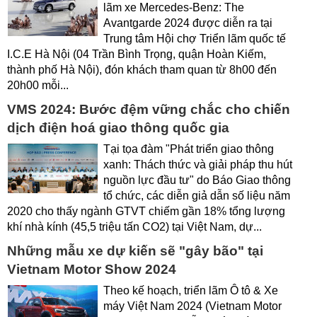
lãm xe Mercedes-Benz: The
Avantgarde 2024 được diễn ra tại
Trung tâm Hội chợ Triển lãm quốc tế
I.C.E Hà Nội (04 Trần Bình Trọng, quận Hoàn Kiếm,
thành phố Hà Nội), đón khách tham quan từ 8h00 đến
20h00 mỗi...
VMS 2024: Bước đệm vững chắc cho chiến
dịch điện hoá giao thông quốc gia
Tại tọa đàm "Phát triển giao thông
xanh: Thách thức và giải pháp thu hút
nguồn lực đầu tư" do Báo Giao thông
tổ chức, các diễn giả dẫn số liệu năm
2020 cho thấy ngành GTVT chiếm gần 18% tổng lượng
khí nhà kính (45,5 triệu tấn CO2) tại Việt Nam, dự...
Những mẫu xe dự kiến sẽ "gây bão" tại
Vietnam Motor Show 2024
Theo kế hoạch, triển lãm Ô tô & Xe
máy Việt Nam 2024 (Vietnam Motor