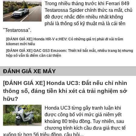
Trong nhiều tháng trước khi Ferrari 849
Testarossa Spider chính thức ra mắt, chủ
đề được nhắc đến nhiều nhất không
phải là thông số kỹ thuật mà là cái tên
"Testarossa".
[ĐÁNH GIÁ XE] Honda HR-V e:HEV: Có những giá trị phải đi vài trăm
kilomet mới hiểu
[ĐÁNH GIÁ XE] GAC GS3 Emzoom: Thiết kế bắt mắt, nhiều trang bị nhưng
hộp số vẫn là điểm cần cải thiện
ĐÁNH GIÁ XE MÁY
[ĐÁNH GIÁ XE] Honda UC3: Đắt nếu chỉ nhìn
thông số, đáng tiền khi xét cả trải nghiệm sở
hữu?
Honda UC3 từng gây tranh luận khi
được công bố với mức giá niêm yết
khoảng 80 triệu đồng. Tuy nhiên, sau
chương trình kích cầu đưa giá thực tế
xuống từ hơn 56 triệu đồng, câu hỏi...