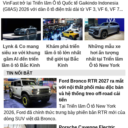
VinFast trở lại Triển lãm Ô tô Quốc tế Gaikindo Indonesia
(GIIAS) 2026 với dàn ô tô điện trải dài từ VF 3, VF 6, VF 7...
Lynk & Co mang
Khám phá triển
Những mẫu xe
siêu xe với khung
lãm ô tô lớn nhất
hơi ấn tượng
gầm AI đến triển
thế giới tại Bắc
nhất tại Triển lãm
lãm ô tô Bắc Kinh
Kinh
Ô tô New York
2026
2026
TIN NỔI BẬT
Ford Bronco RTR 2027 ra mắt
với nội thất phối màu độc bản
và hệ thống treo off-road cải
tiến
Tại Triển lãm Ô tô New York
2026, Ford đã chính thức trưng bày phiên bản RTR mới của
dòng SUV việt dã Bronco.
Porsche Cayenne Electric