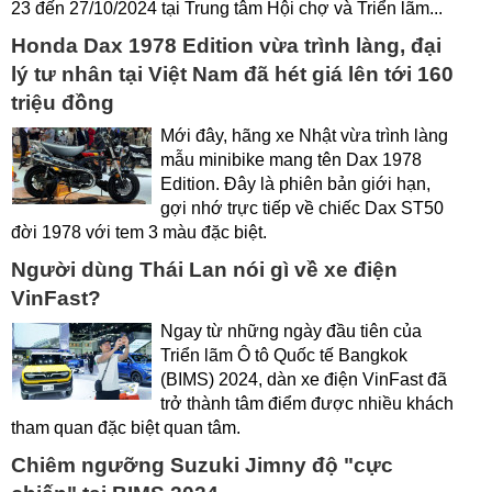
23 đến 27/10/2024 tại Trung tâm Hội chợ và Triển lãm...
Honda Dax 1978 Edition vừa trình làng, đại
lý tư nhân tại Việt Nam đã hét giá lên tới 160
triệu đồng
Mới đây, hãng xe Nhật vừa trình làng
mẫu minibike mang tên Dax 1978
Edition. Đây là phiên bản giới hạn,
gợi nhớ trực tiếp về chiếc Dax ST50
đời 1978 với tem 3 màu đặc biệt.
Người dùng Thái Lan nói gì về xe điện
VinFast?
Ngay từ những ngày đầu tiên của
Triển lãm Ô tô Quốc tế Bangkok
(BIMS) 2024, dàn xe điện VinFast đã
trở thành tâm điểm được nhiều khách
tham quan đặc biệt quan tâm.
Chiêm ngưỡng Suzuki Jimny độ "cực