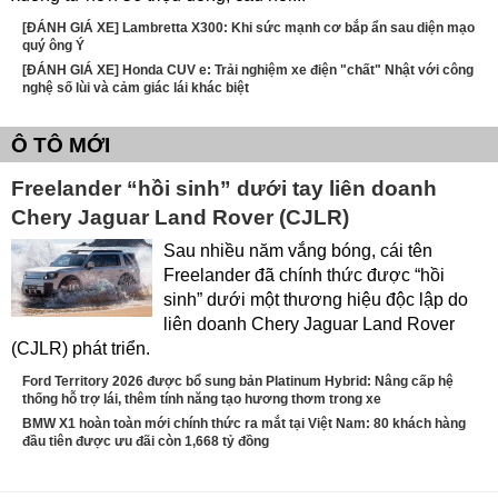
[ĐÁNH GIÁ XE] Lambretta X300: Khi sức mạnh cơ bắp ẩn sau diện mạo
quý ông Ý
[ĐÁNH GIÁ XE] Honda CUV e: Trải nghiệm xe điện "chất" Nhật với công
nghệ số lùi và cảm giác lái khác biệt
Ô TÔ MỚI
Freelander “hồi sinh” dưới tay liên doanh
Chery Jaguar Land Rover (CJLR)
Sau nhiều năm vắng bóng, cái tên
Freelander đã chính thức được “hồi
sinh” dưới một thương hiệu độc lập do
liên doanh Chery Jaguar Land Rover
(CJLR) phát triển.
Ford Territory 2026 được bổ sung bản Platinum Hybrid: Nâng cấp hệ
thống hỗ trợ lái, thêm tính năng tạo hương thơm trong xe
BMW X1 hoàn toàn mới chính thức ra mắt tại Việt Nam: 80 khách hàng
đầu tiên được ưu đãi còn 1,668 tỷ đồng